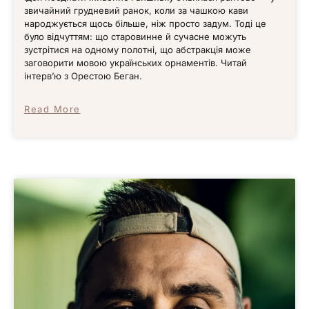
звичайний грудневий ранок, коли за чашкою кави
народжується щось більше, ніж просто задум. Тоді це
було відчуттям: що старовинне й сучасне можуть
зустрітися на одному полотні, що абстракція може
заговорити мовою українських орнаментів. Читай
інтервʼю з Орестою Беган.
Read More