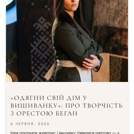
«ОДЯГНИ СВІЙ ДІМ У
ВИШИВАНКУ»: ПРО ТВОРЧІСТЬ
З ОРЕСТОЮ БЕГАН
4 ЧЕРВНЯ, 2026
Ідея поєднати живопис і вишивку з’явилася раптово — у