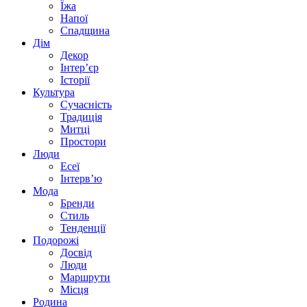
Їжа
Напої
Спадщина
Дім
Декор
Інтер’єр
Історії
Культура
Сучасність
Традиція
Митці
Простори
Люди
Есеї
Інтерв’ю
Мода
Бренди
Стиль
Тенденції
Подорожі
Досвід
Люди
Маршрути
Місця
Родина