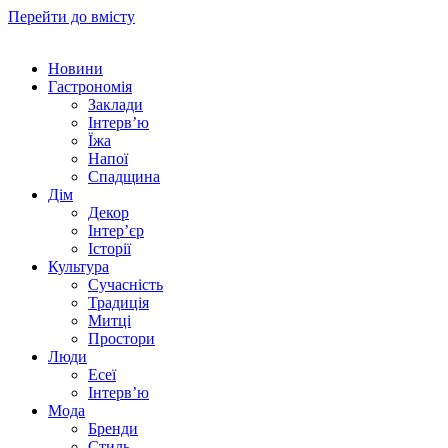
Перейти до вмісту
Новини
Гастрономія
Заклади
Інтерв’ю
Їжа
Напої
Спадщина
Дім
Декор
Інтер’єр
Історії
Культура
Сучасність
Традиція
Митці
Простори
Люди
Есеї
Інтерв’ю
Мода
Бренди
Стиль