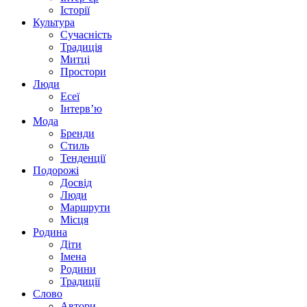
Історії
Культура
Сучасність
Традиція
Митці
Простори
Люди
Есеї
Інтерв’ю
Мода
Бренди
Стиль
Тенденції
Подорожі
Досвід
Люди
Маршрути
Місця
Родина
Діти
Імена
Родини
Традиції
Слово
Автори