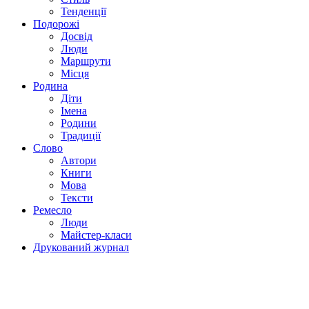
Тенденції
Подорожі
Досвід
Люди
Маршрути
Місця
Родина
Діти
Імена
Родини
Традиції
Слово
Автори
Книги
Мова
Тексти
Ремесло
Люди
Майстер-класи
Друкований журнал