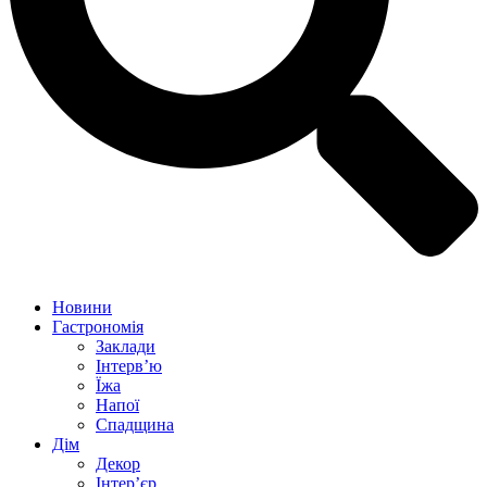
Новини
Гастрономія
Заклади
Інтерв’ю
Їжа
Напої
Спадщина
Дім
Декор
Інтер’єр