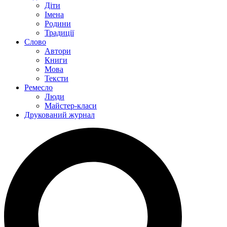
Діти
Імена
Родини
Традиції
Слово
Автори
Книги
Мова
Тексти
Ремесло
Люди
Майстер-класи
Друкований журнал