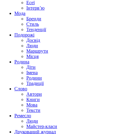
Есеї
Інтерв’ю
Мода
Бренди
Стиль
Тенденції
Подорожі
Досвід
Люди
Маршрути
Місця
Родина
Діти
Імена
Родини
Традиції
Слово
Автори
Книги
Мова
Тексти
Ремесло
Люди
Майстер-класи
Друкований журнал