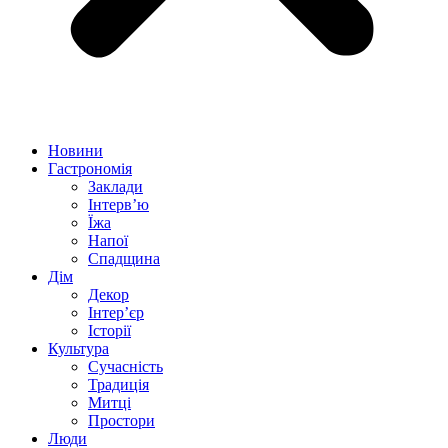
Новини
Гастрономія
Заклади
Інтерв’ю
Їжа
Напої
Спадщина
Дім
Декор
Інтер’єр
Історії
Культура
Сучасність
Традиція
Митці
Простори
Люди