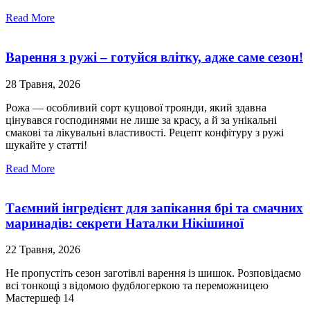
Read More
Варення з ружі – готуйся влітку, адже саме сезон!
28 Травня, 2026
Рожа — особливий сорт кущової троянди, який здавна
цінувався господинями не лише за красу, а й за унікальні
смакові та лікувальні властивості. Рецепт конфітуру з ружі
шукайте у статті!
Read More
Таємний інгредієнт для запікання брі та смачних
маринадів: секрети Наталки Нікішиної
22 Травня, 2026
Не пропустіть сезон заготівлі варення із шишок. Розповідаємо
всі тонкощі з відомою фудблогеркою та переможницею
Мастершеф 14