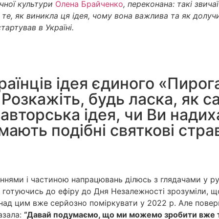
ічної культури
Олена Брайченко
, переконана: такі звич
 те, як виникла ця ідея, чому вона важлива та як долуч
тартував в Україні.
країнців ідея єдиного «Пиро
Розкажіть, будь ласка, як 
, авторська ідея, чи Ви над
 мають подібні святкові стр
нями і частиною напрацювань ділюсь з глядачами у рубр
отуючись до ефіру до Дня Незалежності зрозуміли, що 
ад цим вже серйозно поміркувати у 2022 р. Але поверн
азала:
“Давай подумаємо, що ми можемо зробити вже ту