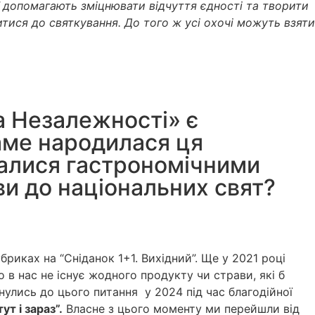
аї допомагають зміцнювати відчуття єдності та творити
итися до святкування. До того ж усі охочі можуть взяти
га Незалежності» є
саме народилася ця
ихалися гастрономічними
ави до національних свят?
иках на “Сніданок 1+1. Вихідний”. Ще у 2021 році
в нас не існує жодного продукту чи страви, які б
улись до цього питання у 2024 під час благодійної
т і зараз”.
Власне з цього моменту ми перейшли від