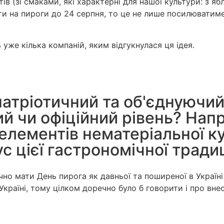
ів (зі смаками, які характерні для нашої культури: з я
ти на пироги до 24 серпня, то це не лише посилюватиме
 уже кілька компаній, яким відгукнулася ця ідея.
 патріотичний та об'єднуючи
ий чи офіційний рівень? Нап
елементів нематеріальної к
с цієї гастрономічної традиц
речно мати День пирога як давньої та поширеної в Украї
Україні, тому цілком доречно було б говорити і про вне