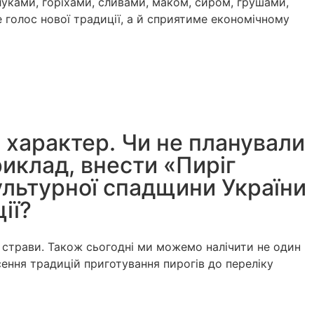
блуками, горіхами, сливами, маком, сиром, грушами,
 голос нової традиції, а й сприятиме економічному
й характер. Чи не планували
риклад, внести «Пиріг
ультурної спадщини України
ії?
ні страви. Також сьогодні ми можемо налічити не один
сення традицій приготування пирогів до переліку