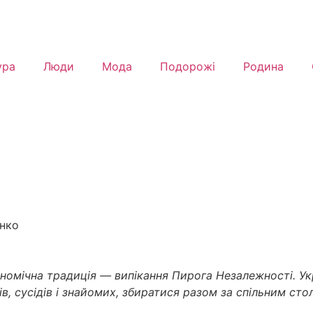
ура
Люди
Мода
Подорожі
Родина
енко
номічна традиція — випікання Пирога Незалежності. Ук
, сусідів і знайомих, збиратися разом за спільним ст