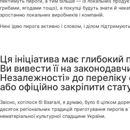
пектимуть пироги, а тим більше — із локальних продукт
грибами, ягодами тощо), а покупці будуть знати й чека
зростанню локальних виробників і компаній.
Нині ідею пирога активно і словом, і ділом підтримують
Ця ініціатива має глибокий
Ви вивести її на законодавч
Незалежності» до переліку 
або офіційно закріпити стату
Звісно, хотілося б! Взагалі, я думаю, було б цілком до
десяток регіональних традицій приготування пирогів в 
нематеріальної культурної спадщини України.