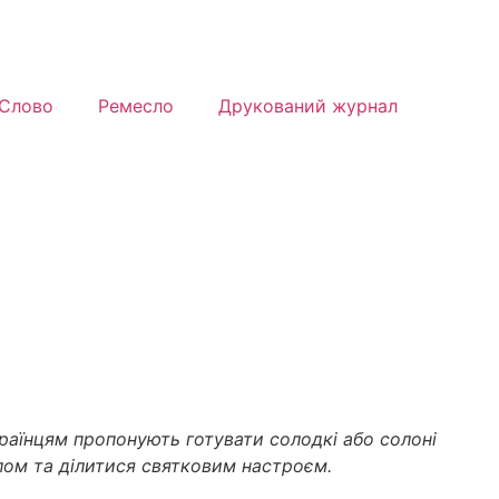
Слово
Ремесло
Друкований журнал
раїнцям пропонують готувати солодкі або солоні
олом та ділитися святковим настроєм.