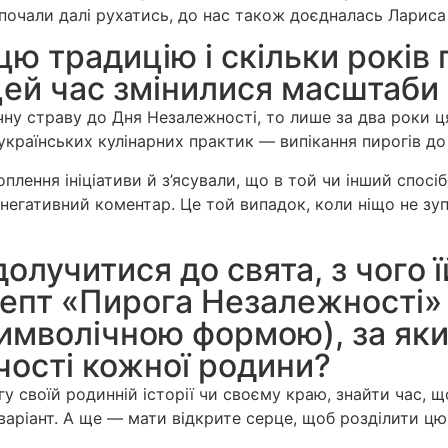
і почали далі рухатись, до нас також доєдналась Ларис
ю традицію і скільки років 
цей час змінилися масштаби 
чну страву до Дня Незалежності, то лише за два роки ц
українських кулінарних практик — випікання пирогів до
ення ініціативи й з’ясували, що в той чи інший спосіб 
негативний коментар. Це той випадок, коли ніщо не зупи
лучитися до свята, з чого ї
цепт «Пирога Незалежності»
мволічною формою), за яким
чості кожної родини?
гу своїй родинній історії чи своєму краю, знайти час,
варіант. А ще — мати відкрите серце, щоб розділити цю