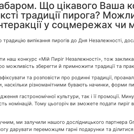
абаром. Що цікавого Ваша к
ксті традиції пирога? Можли
нтеракції у соцмережах чи м
радицію випікання пирогів до Дня Незалежності, дослі
и наш конкурс «Мій Пиріг Незалежності», тож заклика
про можливість зберегти й примножити традиції та прак
іксувати та розповісти про родинні традиції, проаналіз
, наскільки різноманітними бувають начинки, форми пирог
ження гастрономічної культури, так і її промоції. Мин
сть номінацій. Тому цьогоріч ви зможете подати пиріг в
ручним, ми залучили нашого дослідницького партнера G
могу дарувати переможцям гарні подарунки та ділитися