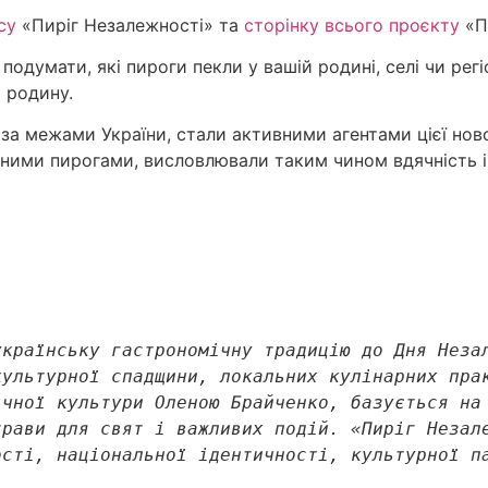
су
«Пиріг Незалежності» та
сторінку всього проєкту
«П
подумати, які пироги пекли у вашій родині, селі чи регі
 родину.
поза межами України, стали активними агентами цієї нов
ченими пирогами, висловлювали таким чином вдячність 
країнську гастрономічну традицію до Дня Незал
ультурної спадщини, локальних кулінарних прак
чної культури Оленою Брайченко, базується на 
рави для свят і важливих подій. «Пиріг Незале
ості, національної ідентичності, культурної п