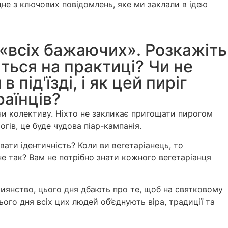
одне з ключових повідомлень, яке ми заклали в ідею
 «всіх бажаючих». Розкажіть
ться на практиці? Чи не
під'їзді, і як цей пиріг
аїнців?
в чи колективу. Ніхто не закликає пригощати пирогом
гів, це буде чудова піар-кампанія.
ати ідентичність? Коли ви вегетаріанець, то
не так? Вам не потрібно знати кожного вегетаріанця
стиянство, цього дня дбають про те, щоб на святковому
ього дня всіх цих людей об’єднують віра, традиції та