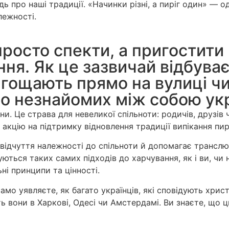
дь про наші традиції. «Начинки різні, а пиріг один» — 
лежності.
просто спекти, а пригостити
ня. Як це зазвичай відбуває
гощають прямо на вулиці чи в 
о незнайомих між собою укр
ини. Це страва для невеликої спільноти: родичів, друзі
акцію на підтримку відновлення традиції випікання пиро
відчуття належності до спільноти й допомагає транслюв
ються таких самих підходів до харчування, як і ви, чи 
ні принципи та цінності.
само уявляєте, як багато українців, які сповідують хри
ть вони в Харкові, Одесі чи Амстердамі. Ви знаєте, що ц