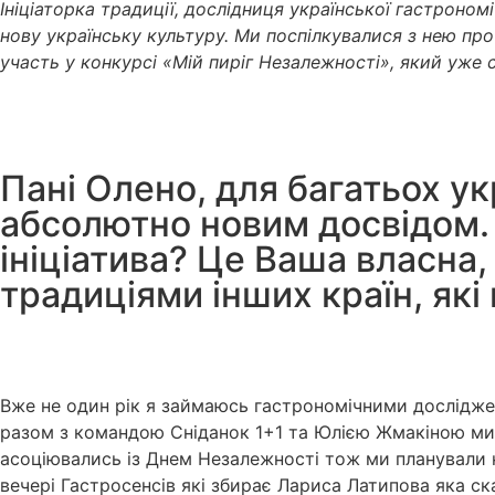
Ініціаторка традиції, дослідниця української гастроном
нову українську культуру. Ми поспілкувалися з нею про
участь у конкурсі «Мій пиріг Незалежності», який уже с
Пані Олено, для багатьох у
абсолютно новим досвідом. 
ініціатива? Це Ваша власна
традиціями інших країн, які
Вже не один рік я займаюсь гастрономічними досліджен
разом з командою Сніданок 1+1 та Юлією Жмакіною ми г
асоціювались із Днем Незалежності тож ми планували н
вечері Гастросенсів які збирає Лариса Латипова яка ск