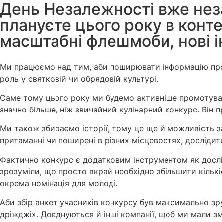
День Незалежності вже нез
плануєте цього року в конте
масштабні флешмоби, нові і
Ми працюємо над тим, аби поширювати інформацію про т
роль у святковій чи обрядовій культурі.
Саме тому цього року ми будемо активніше промотуват
значно більше, ніж звичайний кулінарний конкурс. Він 
Ми також збираємо історії, тому це ще й можливість заф
притаманні чи поширені в різних місцевостях, дослідити
Фактично конкурс є додатковим інструментом як дослід
зрозуміли, що просто вкрай необхідно збільшити кількі
окрема номінація для молоді.
Аби збір анкет учасників конкурсу був максимально з
дріжджі». Доєднуються й інші компанії, щоб ми мали з