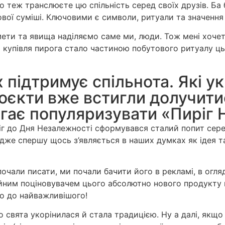
то теж транслюєте цю спільність серед своїх друзів. Ба
вої суміші. Ключовими є символи, ритуали та значення 
ти та явища наділяємо саме ми, люди. Тож мені хочеть
и купівля пирога стало частиною побутового ритуалу ць
х підтримує спільнота. Які ук
роєкти вже встигли долучити
гає популяризувати «Пиріг 
г до Дня Незалежності сформувався сталий попит серед 
е спершу щось з’являється в наших думках як ідея та 
чали писати, ми почали бачити його в рекламі, в огляд
ійним поціновувачем цього абсолютно нового продукту н
мо до найважливішого!
 свята укорінилася й стала традицією. Ну а далі, якщо 