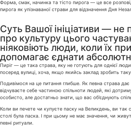
Форма, смак, начинка та тісто пирога — це все розпові
пирога як упізнаваної страви для відзначення Дня Неза
Суть Вашої ініціативи — не 
про культуру цього частуван
ніяковіють люди, коли їх при
допомагає єднати абсолютн
Пиріг — це така страва, яку не готують для однієї люд
посеред вулиці, хоча, якщо якийсь заклад зробить таку 
Подивімося на це питання глибше. Як певна страва дає 
відчуваєте себе частиною спільноти людей, які дотриму
особисто, але достатньо знати, що вас об’єднують спіль
Коли ви печете чи купуєте паску на Великдень, ви так 
столі була паска. І при цьому не має значення, чи живу
певні ритуали.