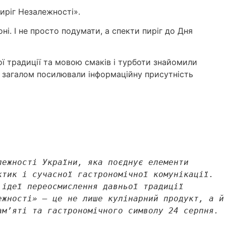
иріг Незалежності».
оні. І не просто подумати, а спекти пиріг до Дня
ої традиції та мовою смаків і турботи знайомили
і загалом посилювали інформаційну присутність
ежності України, яка поєднує елементи 
тик і сучасної гастрономічної комунікації. 
ідеї переосмислення давньої традиції 
жності» — це не лише кулінарний продукт, а й 
ам’яті та гастрономічного символу 24 серпня.