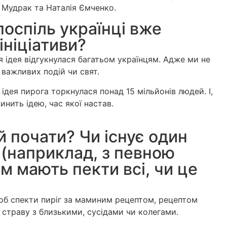
а Мудрак та Наталія Ємченко.
поспіль українці вже
ініціативи?
я ідея відгукнулася багатьом українцям. Адже ми не
 важливих подій чи свят.
ідея пирога торкнулася понад 15 мільйонів людей. І,
нить ідею, час якої настав.
й почати? Чи існує один
 (наприклад, з певною
 мають пекти всі, чи це
 щоб спекти пиріг за маминим рецептом, рецептом
 страву з близькими, сусідами чи колегами.