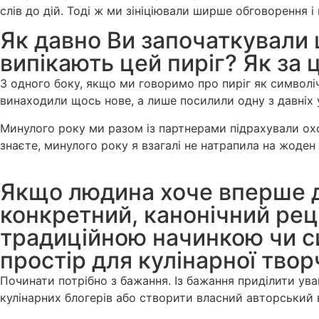
слів до дій. Тоді ж ми зініціювали ширше обговорення 
Як давно Ви започаткували ц
випікають цей пиріг? Як за 
З одного боку, якщо ми говоримо про пиріг як символі
винаходили щось нове, а лише посилили одну з давніх 
Минулого року ми разом із партнерами підрахували охопл
знаєте, минулого року я взагалі не натрапила на жоден 
Якщо людина хоче вперше до
конкретний, канонічний ре
традиційною начинкою чи си
простір для кулінарної твор
Починати потрібно з бажання. Із бажання приділити ува
кулінарних блогерів або створити власний авторський 