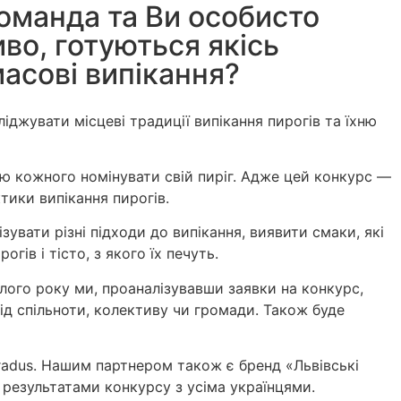
оманда та Ви особисто
во, готуються якісь
асові випікання?
джувати місцеві традиції випікання пирогів та їхню
ю кожного номінувати свій пиріг. Адже цей конкурс —
тики випікання пирогів.
увати різні підходи до випікання, виявити смаки, які
ів і тісто, з якого їх печуть.
улого року ми, проаналізувавши заявки на конкурс,
ід спільноти, колективу чи громади. Також буде
radus. Нашим партнером також є бренд «Львівські
 результатами конкурсу з усіма українцями.