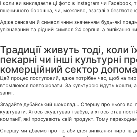
І коли ви викладаєте ці фото в Instagram чи Facebook, 
пшеничного борошна, чи, можливо, взагалі з безглютено
Адже сенсами й символічним значенням будь-які предме
упізнаваний та рідний символ 24 серпня, а випікання ч
Традиції живуть тоді, коли ї
пекарні чи інші культурні п
комерційний сектор допома
Цей процес поступовий, адже потрібен час, щоб на пирі
втомлююся повторювати. За культурою йдуть кошти, адж
запит.
Згадайте дубайський шоколад… Спершу про нього всі по
куштувати. Хтось скуштував і забув, а хтось став пост
компанії, які просувають свій продукт. Тому переходи
Спершу ми дбаємо про те, аби ідея випікання пирогів до