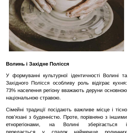
Волинь і Західне Полісся
У формуванні культурної ідентичності Волині та
Західного Полісся особливу роль відіграє кухня:
73% населення регіону вважають деруни основною
національною стравою.
Сімейні традиції посідають важливе місце і тісно
пов’язані з буденністю. Проте, порівняно з іншими
етнорегіонами, на Волині зберігається і
передається у спадок найменше родинних