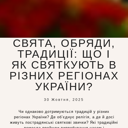
СВЯТА, ОБРЯДИ,
ТРАДИЦІЇ: ЩО І
ЯК СВЯТКУЮТЬ В
РІЗНИХ РЕГІОНАХ
УКРАЇНИ?
30 Жовтня, 2025
Чи однаково дотримуються традицій у різних
регіонах України? Де об’єднує релігія, а де й досі
живуть пострадянські святкові звички? Які традиційні
ремесла пройшли випробування часом і