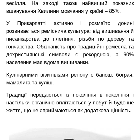
весілля. На заході також найвищий показник
вшанування Хвилини мовчання у країні – 85%.
У Прикарпатті активно і розмаїто донині
розвивається реміснича культура: від вишивання й
писанкарства до плетіння, різьби по дереву та
гончарства
. Обізнаність про традиційні ремесла та
дохристиянські символи є рекордною, а 90%
населення має вдома вишиванки.
Кулінарними візитівками регіону є банош, бограч,
мамалига та куліш.
Традиції передаються із покоління в покоління і
настільки органічно вплітаються у побут й буденне
життя, що не сприймаються як додаткова цінність.