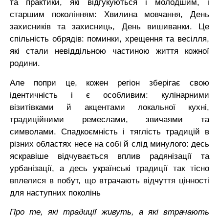
та практики, які відгукуються і молодшим, і
старшим поколінням: Хвилина мовчання, День
захисників та захисниць, День вишиванки. Це
спільність обрядів: поминки, хрещення та весілля,
які стали невіддільною частиною життя кожної
родини.
Але попри це, кожен регіон зберігає свою
ідентичність і є особливим: кулінарними
візитівками й акцентами локальної кухні,
традиційними ремеслами, звичаями та
символами.
С
падкоємність і тяглість традицій в
різних областях несе на собі й слід минулого: десь
яскравіше відчувається вплив радянізації та
урбанізації, а десь українські традиції так тісно
вплелися в побут, що втрачають відчуття цінності
для наступних поколінь
Про те, які традиції живуть, а які втрачають