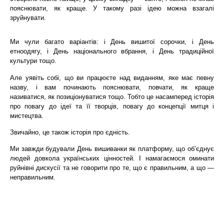
пояснювати, як краще. У такому разі ідею можна взагалі
зруйнувати.
Ми чули багато варіантів: і День вишитої сорочки, і День
етноодягу, і День національного вбрання, і День традиційної
культури тощо.
Але уявіть собі, що ви працюєте над виданням, яке має певну
назву, і вам починають пояснювати, повчати, як краще
називатися, як позиціонуватися тощо. Тобто це насамперед історія
про повагу до ідеї та її творців, повагу до концепції митця і
мистецтва.
Звичайно, це також історія про єдність.
Ми завжди будували День вишиванки як платформу, що об’єднує
людей довкола українських цінностей. І намагаємося оминати
руйнівні дискусії та не говорити про те, що є правильним, а що —
неправильним.