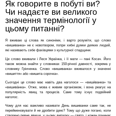
Як говорите в побуті ви?
Чи надаєте ви великого
значення термінології у
цьому питанні?
Я вживаю ці слова як синоніми, і варто розуміти, що слово
«вишиванка» не є новотвором, попри хибні думки деяких людей,
які називають себе фахівцями з культурної спадщини.
Це слово вживали і Леся Українка, і її мати — пані Косач. Його
також можна знайти у словниках 150-річної давності, зокрема у
словнику Грінченка. Слово «вишиванка» вживалося у значенні
«вишиття» або «вишита сорочка».
Сьогодні це слово має навіть два наголоси — «виши́ванка» та
«вишива́нка». Отже, мова є живим організмом, і вона реагує на
популярність явищ та процесів. Саме тому існує подвійний
наголос.
Чому для нас важливо називати День вишиванки саме так, не
перейменовувати й не дробити ідею? Тому що дуже погано, коли
створено певне явище, у цьому випадку — свято, і кожен починає