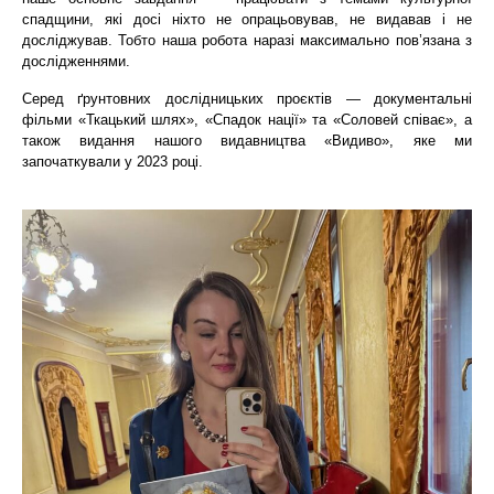
спадщини, які досі ніхто не опрацьовував, не видавав і не
досліджував. Тобто наша робота наразі максимально пов’язана з
дослідженнями.
Серед ґрунтовних дослідницьких проєктів — документальні
фільми «Ткацький шлях», «Спадок нації» та «Соловей співає», а
також видання нашого видавництва «Видиво», яке ми
започаткували у 2023 році.