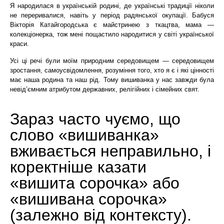
Я народилася в українській родині, де українські традиції ніколи
не переривалися, навіть у період радянської окупації. Бабуся
Вікторія Катайгородська є майстринею з ткацтва, мама —
колекціонерка, тож мені пощастило народитися у світі української
краси.
Усі ці речі були моїм природним середовищем — середовищем
зростання, самоусвідомлення, розуміння того, хто я є і які цінності
має наша родина та наш рід. Тому вишиванка у нас завжди була
невід’ємним атрибутом державних, релігійних і сімейних свят.
Зараз часто чуємо, що
слово «вишиванка»
вживається неправильно, і
коректніше казати
«вишита сорочка» або
«вишивана сорочка»
(залежно від контексту).