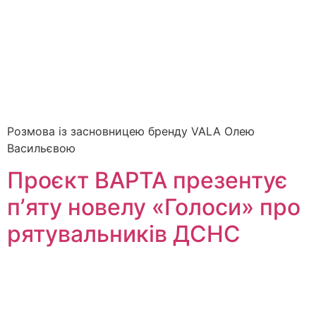
Розмова із засновницею бренду VALA Олею
Васильєвою
Проєкт ВАРТА презентує
пʼяту новелу «Голоси» про
рятувальників ДСНС