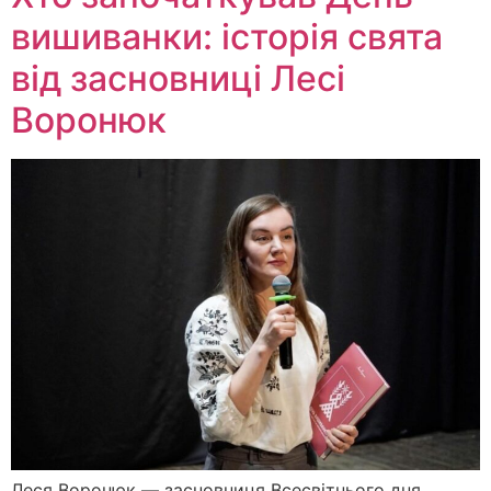
вишиванки: історія свята
від засновниці Лесі
Воронюк
Леся Воронюк — засновниця Всесвітнього дня