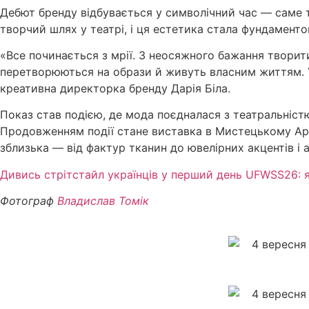
Дебют бренду відбувається у символічний час — саме т
творчий шлях у театрі, і ця естетика стала фундамент
«Все починається з мрії. З неосяжного бажання творити
перетворюються на образи й живуть власним життям. У
креативна директорка бренду Дарія Біла.
Показ став подією, де мода поєдналася з театральністю
Продовженням події стане виставка в Мистецькому Арсе
зблизька — від фактур тканин до ювелірних акцентів і 
Дивись стрітстайл українців у перший день UFWSS26: 
Фотограф
Владислав Томік