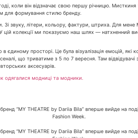
оді, коли він відзначає свою першу річницю. Мисткиня 
ом для формування стилю бренду.
. Зі звуку, літери, кольору, фактури, штриха. Для мен
 цій колекції ми показуємо наш шлях — натхненний ви
 в єдиному просторі. Це була візуалізація емоцій, які
налі, що триватиме з 5 по 7 вересня. Там відвідувачі
авторських аксесуарів.
як одягалися модниці та модники.