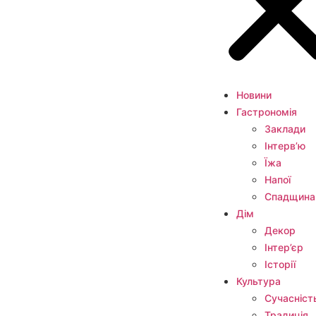
Новини
Гастрономія
Заклади
Інтерв’ю
Їжа
Напої
Спадщина
Дім
Декор
Інтер’єр
Історії
Культура
Сучасніст
Традиція