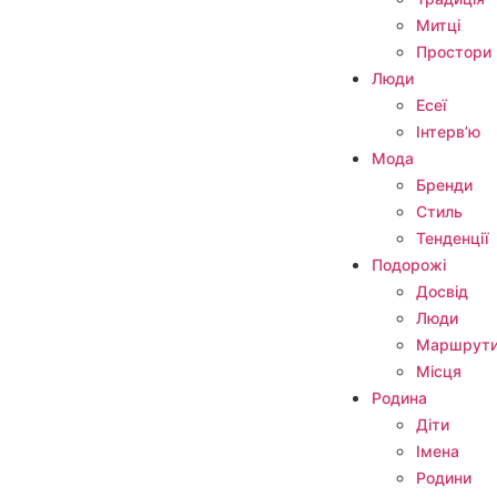
Митці
Простори
Люди
Есеї
Інтерв’ю
Мода
Бренди
Стиль
Тенденції
Подорожі
Досвід
Люди
Маршрут
Місця
Родина
Діти
Імена
Родини