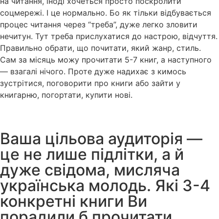
на читання, іноді хочеться просто поскролити
соцмережі. І це нормально. Бо як тільки відбувається
процес читання через “треба”, дуже легко зловити
нечитун. Тут треба прислухатися до настрою, відчуття.
Правильно обрати, що почитати, який жанр, стиль.
Сам за місяць можу прочитати 5-7 книг, а наступного
— взагалі нічого. Проте дуже надихає з кимось
зустрітися, поговорити про книги або зайти у
книгарню, погортати, купити нові.
Ваша цільова аудиторія —
це не лише підлітки, а й
дуже свідома, мисляча
українська молодь. Які 3-4
конкретні книги Ви
порадили б прочитати