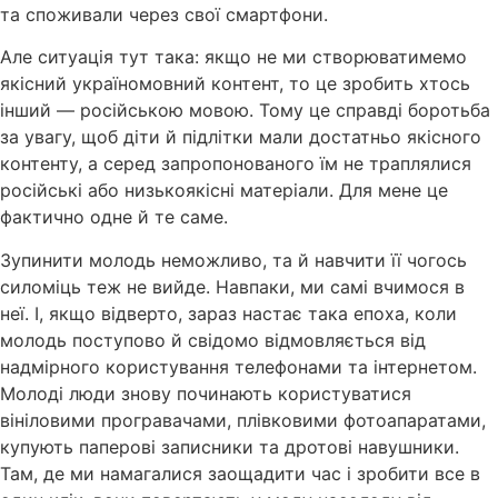
та споживали через свої смартфони.
Але ситуація тут така: якщо не ми створюватимемо
якісний україномовний контент, то це зробить хтось
інший — російською мовою. Тому це справді боротьба
за увагу, щоб діти й підлітки мали достатньо якісного
контенту, а серед запропонованого їм не траплялися
російські або низькоякісні матеріали. Для мене це
фактично одне й те саме.
Зупинити молодь неможливо, та й навчити її чогось
силоміць теж не вийде. Навпаки, ми самі вчимося в
неї. І, якщо відверто, зараз настає така епоха, коли
молодь поступово й свідомо відмовляється від
надмірного користування телефонами та інтернетом.
Молоді люди знову починають користуватися
вініловими програвачами, плівковими фотоапаратами,
купують паперові записники та дротові навушники.
Там, де ми намагалися заощадити час і зробити все в