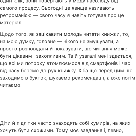
один клік, вони повертають у моду насолоду від
самого процесу. Сьогодні це явище називають
ретроманією — свого часу я навіть готував про це
матеріал.
Щодо того, як зацікавити молодь читати книжки, то,
на мою думку, головне — нікого не змушувати, а
просто розповідати й показувати, що читання може
бути цікавим і захопливим. Та й узагалі мені здається,
що всі ми потроху втомлюємося від смартфонів і час
від часу беремо до рук книжку. Хіба що перед цим ще
заходимо в букток, шукаємо рекомендації, а вже потім
читаємо.
Діти й підлітки часто знаходять собі кумирів, на яких
хочуть бути схожими. Тому моє завдання і, певно,