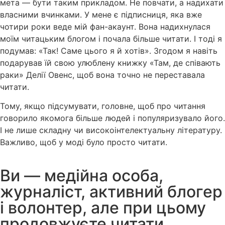
мета — бути таким прикладом. Не повчати, а надихати
власними вчинками. У мене є підписниця, яка вже
чотири роки веде мій фан-акаунт. Вона надихнулася
моїм читацьким блогом і почала більше читати. І тоді я
подумав: «Так! Саме цього я й хотів». Згодом я навіть
подарував їй свою улюблену книжку «Там, де співають
раки» Делії Овенс, щоб вона точно не переставала
читати.
Тому, якщо підсумувати, головне, щоб про читання
говорило якомога більше людей і популяризувало його.
І не лише складну чи високоінтелектуальну літературу.
Важливо, щоб у моді було просто читати.
Ви — медійна особа,
журналіст, активний блогер
і волонтер, але при цьому
продовжуєте читати