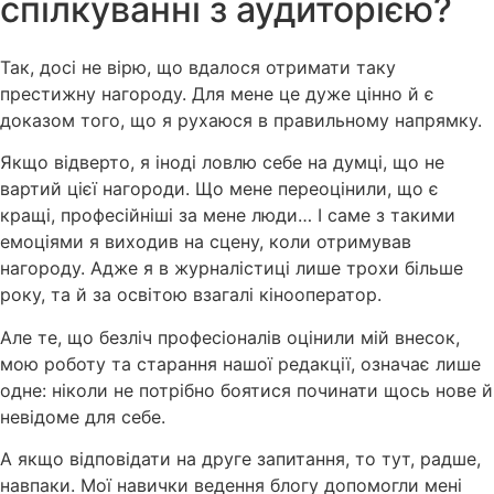
спілкуванні з аудиторією?
Так, досі не вірю, що вдалося отримати таку
престижну нагороду. Для мене це дуже цінно й є
доказом того, що я рухаюся в правильному напрямку.
Якщо відверто, я іноді ловлю себе на думці, що не
вартий цієї нагороди. Що мене переоцінили, що є
кращі, професійніші за мене люди… І саме з такими
емоціями я виходив на сцену, коли отримував
нагороду. Адже я в журналістиці лише трохи більше
року, та й за освітою взагалі кінооператор.
Але те, що безліч професіоналів оцінили мій внесок,
мою роботу та старання нашої редакції, означає лише
одне: ніколи не потрібно боятися починати щось нове й
невідоме для себе.
А якщо відповідати на друге запитання, то тут, радше,
навпаки. Мої навички ведення блогу допомогли мені