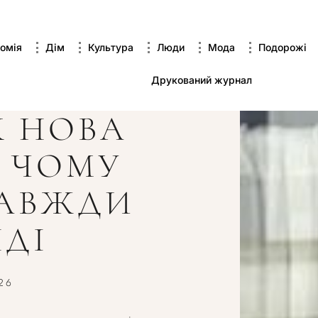
омія
Дім
Культура
Люди
Мода
Подорожі
Друкований журнал
К НОВА
 ЧОМУ
ЗАВЖДИ
НДІ
26