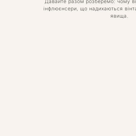
Давайте разом розберемо: чому ві
інфлюєнсери, що надихаються вінт
явища.