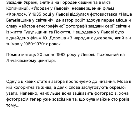
Західній Україні, знятий на Городенківщині та в місті
Копичинці), «Йордан у Львові», незавершений фільм
«Крилос». У 1935 році у Львові відбулася фотовиставка «Наша
Батьківщина у світлині», де автор робіт здобув перше місце й
славу майстра етнографічної фотографії завдяки серії світлин
із життя Гуцульщини та Покуття. Нещодавно у Львові було
віднайдено фільм Ю. Дороша «З народних джерел», який він
знімав у 1960–1970-х роках.
Помер митець 20 липня 1982 року у Львові. Похований на
Личаківському цвинтарі.
Одну з цікавих статей автора пропонуємо до читання. Мова в
ній колоритна та жива, а деякі слова заслуговують окремої
уваги. Напевно, найбільше вона зацікавить фотографів, хоча
фотографія тепер уже зовсім не та, що була майже сто років
тому…