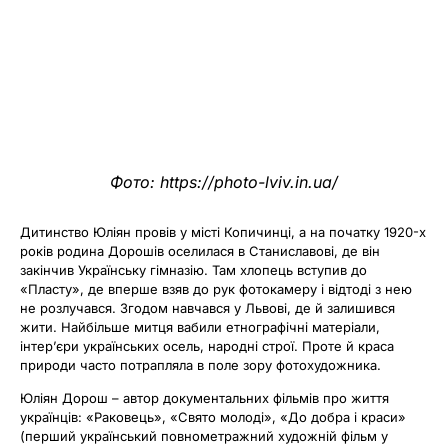
Фото: https://photo-lviv.in.ua/
Дитинство Юліян провів у місті Копичинці, а на початку 1920-х
років родина Дорошів оселилася в Станиславові, де він
закінчив Українську гімназію. Там хлопець вступив до
«Пласту», де вперше взяв до рук фотокамеру і відтоді з нею
не розлучався. Згодом навчався у Львові, де й залишився
жити. Найбільше митця вабили етнографічні матеріали,
інтер’єри українських осель, народні строї. Проте й краса
природи часто потрапляла в поле зору фотохудожника.
Юліян Дорош – автор документальних фільмів про життя
українців: «Раковець», «Свято молоді», «До добра і краси»
(перший український повнометражний художній фільм у