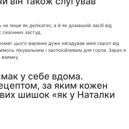
чи він також слугував
е лише як делікатес, а й як домашній засіб від
с сезонних застуд.
аромат цього варення дуже нагадував мені сироп від
имось лікувальним і заспокійливим для горла. Зараз я
 взимку.
смак у себе вдома.
ецептом, за яким кожен
ових шишок «як у Наталки