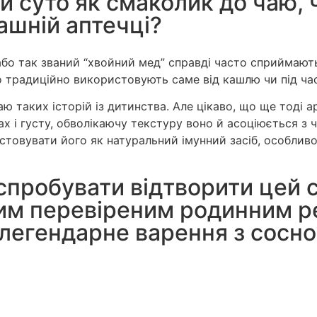
и суто як смаколик до чаю, 
ашній аптечці?
о так званий “хвойний мед” справді часто сприймають н
го традиційно використовують саме від кашлю чи під ча
аю таких історій із дитинства. Але цікаво, що ще тоді 
 і густу, обволікаючу текстуру воно й асоціюється з ч
стовувати його як натуральний імунний засіб, особливо
 спробувати відтворити цей 
шим перевіреним родинним р
 легендарне варення з сосн