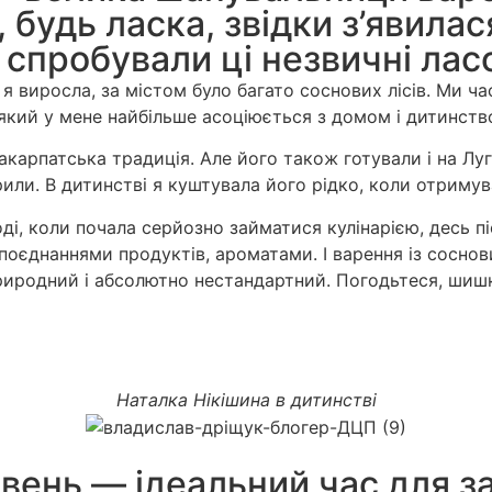
 будь ласка, звідки з’явила
 спробували ці незвичні лас
я виросла, за містом було багато соснових лісів. Ми час
 який у мене найбільше асоціюється з домом і дитинств
арпатська традиція. Але його також готували і на Луга
рили. В дитинстві я куштувала його рідко, коли отриму
і, коли почала серйозно займатися кулінарією, десь пі
 поєднаннями продуктів, ароматами. І варення із сосн
природний і абсолютно нестандартний. Погодьтеся, шиш
Наталка Нікішина в дитинстві
ень — ідеальний час для заг