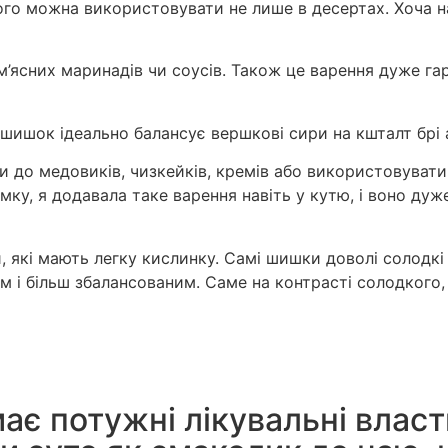
Його можна використовувати не лише в десертах. Хоча 
 м’ясних маринадів чи соусів. Також це варення дуже г
шишок ідеально балансує вершкові сири на кшталт брі а
 до медовиків, чизкейків, кремів або використовувати 
мку, я додавала таке варення навіть у кутю, і воно ду
які мають легку кислинку. Самі шишки доволі солодкі 
м і більш збалансованим. Саме на контрасті солодкого
є потужні лікувальні власти