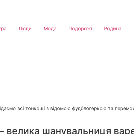
ура
Люди
Мода
Подорожі
Родина
повідаємо всі тонкощі з відомою фудблогеркою та пере
— велика шанувальниця варе