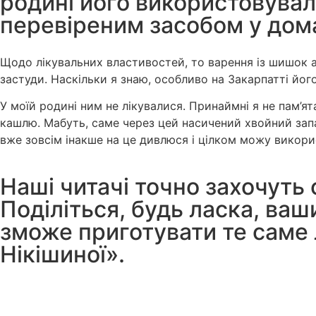
родині його використовувал
перевіреним засобом у дом
Щодо лікувальних властивостей, то варення із шишок аб
застуди. Наскільки я знаю, особливо на Закарпатті йо
У моїй родині ним не лікувалися. Принаймні я не пам’ят
кашлю. Мабуть, саме через цей насичений хвойний запах
вже зовсім інакше на це дивлюся і цілком можу викори
Наші читачі точно захочуть
Поділіться, будь ласка, ва
зможе приготувати те саме
Нікішиної».