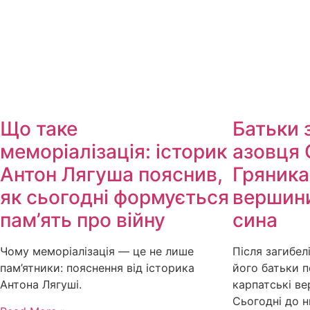
Що таке
Батьки 
меморіалізація: історик
азовця 
Антон Лягуша пояснив,
Гряника
як сьогодні формується
вершини
пам’ять про війну
сина
Чому меморіалізація — це не лише
Після загибел
пам’ятники: пояснення від історика
його батьки 
Антона Лягуші.
карпатські ве
Сьогодні до 