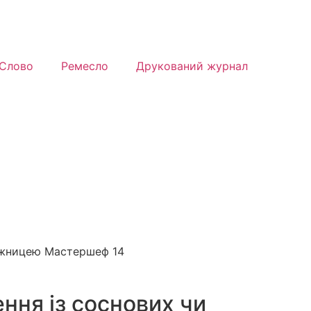
Слово
Ремесло
Друкований журнал
можницею Мастершеф 14
ння із соснових чи