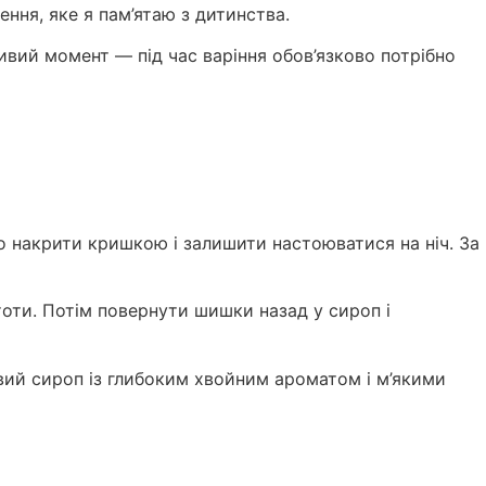
ння, яке я пам’ятаю з дитинства.
ивий момент — під час варіння обов’язково потрібно
о накрити кришкою і залишити настоюватися на ніч. За
тоти. Потім повернути шишки назад у сироп і
овий сироп із глибоким хвойним ароматом і м’якими