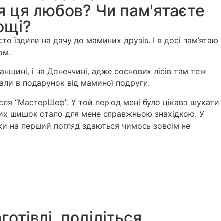
ся ця любов? Чи пам'ятаєте
ощі?
то їздили на дачу до маминих друзів. І я досі пам’ятаю
ом.
нщині, і на Донеччині, адже соснових лісів там теж
вали в подарунок від маминої подруги.
сля “МастерШеф”. У той період мені було цікаво шукати
ових шишок стало для мене справжньою знахідкою. У
ки на перший погляд здаються чимось зовсім не
отівлі, поділіться