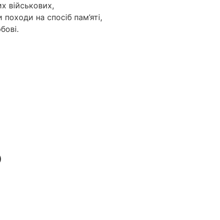
х військових,
походи на спосіб пам’яті,
бові.
О