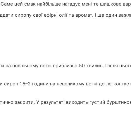
 Саме цей смак найбільше нагадує мені те шишкове варе
ати сиропу свої ефірні олії та аромат. І ще один важл
 на повільному вогні приблизно 50 хвилин. Після цьог
и сироп 1,5–2 години на невеликому вогні до легкої гус
етично закрити. У результаті виходить густий бурштин