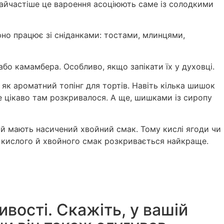
найчастіше це вароення асоціюють саме із солодкими
арно працює зі сніданками: тостами, млинцями,
бо камамбера. Особливо, якщо запікати їх у духовці.
як ароматний топінг для тортів. Навіть кілька шишок
же цікаво там розкривалося. А ще, шишками із сиропу
й мають насичений хвойний смак. Тому кислі ягоди чи
, кислого й хвойного смак розкривається найкраще.
вості. Скажіть, у вашій