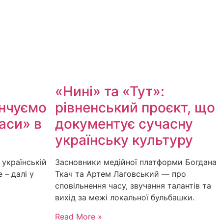
«Нині» та «Тут»:
інчуємо
рівненський проєкт, що
аси» в
документує сучасну
українську культуру
 українській
Засновники медійної платформи Богдана
 – далі у
Ткач та Артем Лаговський — про
сповільнення часу, звучання талантів та
вихід за межі локальної бульбашки.
Read More »