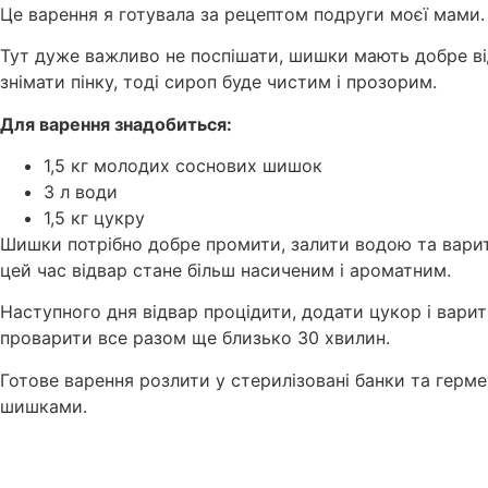
Це варення я готувала за рецептом подруги моєї мами.
Тут дуже важливо не поспішати, шишки мають добре відд
знімати пінку, тоді сироп буде чистим і прозорим.
Для варення знадобиться:
1,5 кг молодих соснових шишок
3 л води
1,5 кг цукру
Шишки потрібно добре промити, залити водою та варити
цей час відвар стане більш насиченим і ароматним.
Наступного дня відвар процідити, додати цукор і варит
проварити все разом ще близько 30 хвилин.
Готове варення розлити у стерилізовані банки та герм
шишками.