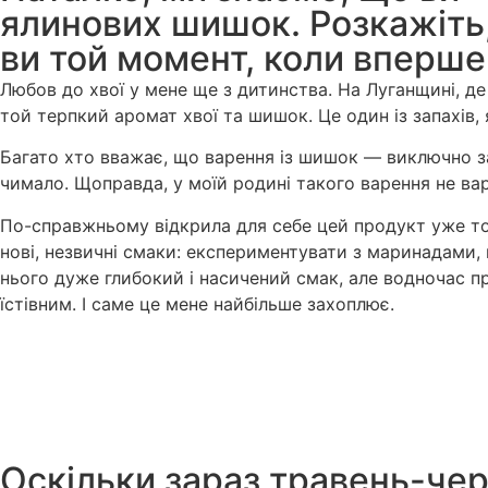
ялинових шишок. Розкажіть,
ви той момент, коли вперше
Любов до хвої у мене ще з дитинства. На Луганщині, де 
той терпкий аромат хвої та шишок. Це один із запахів,
Багато хто вважає, що варення із шишок — виключно зак
чимало. Щоправда, у моїй родині такого варення не ва
По-справжньому відкрила для себе цей продукт уже тод
нові, незвичні смаки: експериментувати з маринадами,
нього дуже глибокий і насичений смак, але водночас 
їстівним. І саме це мене найбільше захоплює.
Оскільки зараз травень-черв