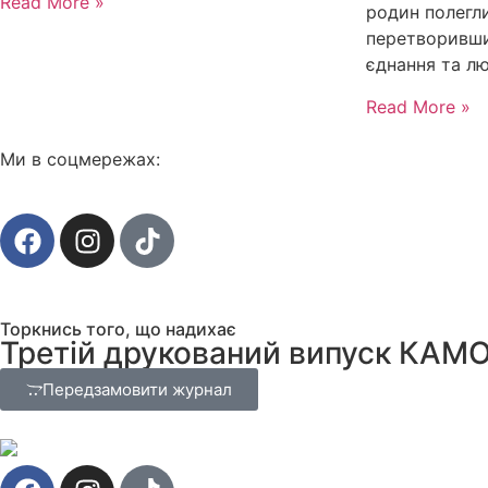
Read More »
родин полегли
перетворивши 
єднання та лю
Read More »
Ми в соцмережах:
Торкнись того, що надихає
Третій друкований випуск КАМ
Передзамовити журнал