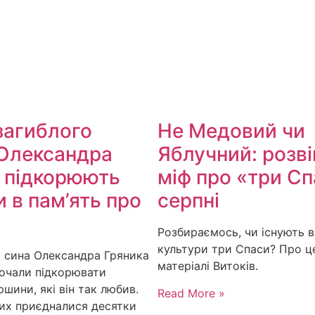
загиблого
Не Медовий чи
Олександра
Яблучний: розв
 підкорюють
міф про «три Сп
 в пам’ять про
серпні
Розбираємось, чи існують в
культури три Спаси? Про це
і сина Олександра Гряника
матеріалі Витоків.
почали підкорювати
ршини, які він так любив.
Read More »
них приєдналися десятки