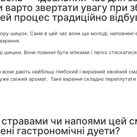
 варто звертати увагу при з
цей процес традиційно відбу
збору шишок. Саме в цей час вони ще молоді, наповнен
варення.
 шишки. Вони повинні бути м’якими і легко стискатися
они дають найбільш глибокий і виразний хвойний смак
дуже свіжий аромат. Таке варення складно переплутати
 стравами чи напоями цей с
ені гастрономічні дуети?