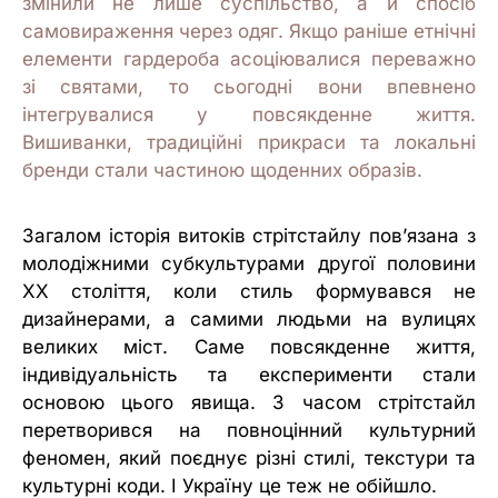
змінили не лише суспільство, а й спосіб
самовираження через одяг. Якщо раніше етнічні
елементи гардероба асоціювалися переважно
зі святами, то сьогодні вони впевнено
інтегрувалися у повсякденне життя.
Вишиванки, традиційні прикраси та локальні
бренди стали частиною щоденних образів.
Загалом історія витоків стрітстайлу пов’язана з
молодіжними субкультурами другої половини
ХХ століття, коли стиль формувався не
дизайнерами, а самими людьми на вулицях
великих міст. Саме повсякденне життя,
індивідуальність та експерименти стали
основою цього явища. З часом стрітстайл
перетворився на повноцінний культурний
феномен, який поєднує різні стилі, текстури та
культурні коди. І Україну це теж не обійшло.