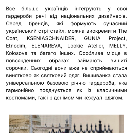
Все більше українців інтегрують у свої
гардероби речі від національних дизайнерів.
Серед брендів, які формують сучасний
український стрітстайл, можна виокремити The
Coat, KSENIASCHNAIDER, GUNIA Project,
Etnodim, ELENAREVA, Lookie Atelier, MELLY,
Kolosova та багато інших. Особливе місце в
повсякденних образах займають вишиті
сорочки. Сьогодні вони вже не сприймаються
винятково як святковий одяг. Вишиванка стала
універсальною базовою річчю гардероба, яка
гармонійно поєднується як із класичними
костюмами, так і з денімом чи кежуал-одягом.