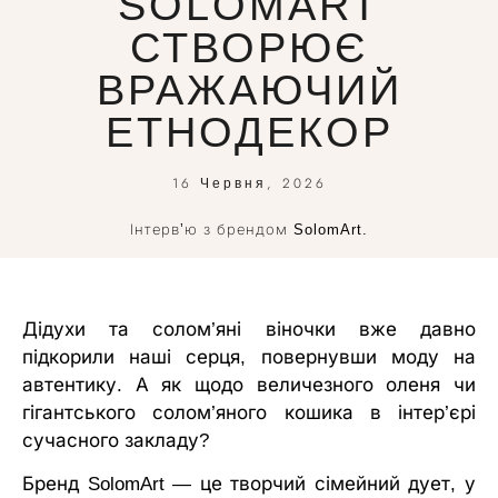
SOLOMART
СТВОРЮЄ
ВРАЖАЮЧИЙ
ЕТНОДЕКОР
16 Червня, 2026
Інтервʼю з брендом SolomArt.
Дідухи та солом’яні віночки вже давно
підкорили наші серця, повернувши моду на
автентику. А як щодо величезного оленя чи
гігантського солом’яного кошика в інтер’єрі
сучасного закладу?
Бренд SolomArt — це творчий сімейний дует, у