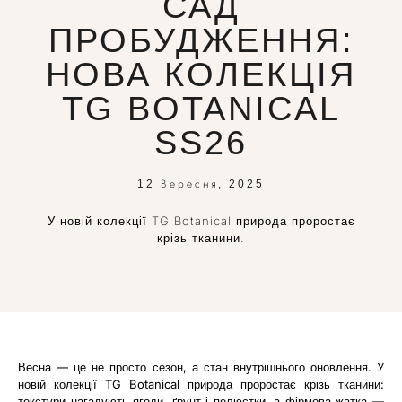
САД
ПРОБУДЖЕННЯ:
НОВА КОЛЕКЦІЯ
TG BOTANICAL
SS26
12 Вересня, 2025
У новій колекції TG Botanical природа проростає
крізь тканини.
Весна — це не просто сезон, а стан внутрішнього оновлення. У
новій колекції TG Botanical природа проростає крізь тканини:
текстури нагадують ягоди, ґрунт і пелюстки, а фірмова жатка —