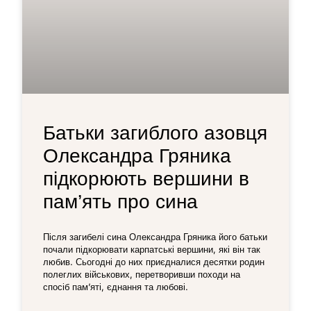
Батьки загиблого азовця
Олександра Гряника
підкорюють вершини в
пам’ять про сина
Після загибелі сина Олександра Гряника його батьки
почали підкорювати карпатські вершини, які він так
любив. Сьогодні до них приєдналися десятки родин
полеглих військових, перетворивши походи на
спосіб пам’яті, єднання та любові.