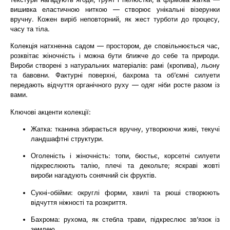
вишивка еластичною ниткою — створює унікальні візерунки
вручну. Кожен виріб неповторний, як жест турботи до процесу,
часу та тіла.
Колекція натхненна садом — простором, де сповільнюється час,
розквітає жіночність і можна бути ближче до себе та природи.
Вироби створені з натуральних матеріалів: рамі (кропива), льону
та бавовни. Фактурні поверхні, бахрома та об’ємні силуети
передають відчуття органічного руху — одяг ніби росте разом із
вами.
Ключові акценти колекції:
Жатка: тканина збирається вручну, утворюючи живі, текучі
ландшафтні структури.
Оголеність і жіночність: топи, бюстьє, корсетні силуети
підкреслюють талію, плечі та декольте; яскраві жовті
вироби нагадують сонячний сік фруктів.
Сукні-обійми: округлі форми, хвилі та рюші створюють
відчуття ніжності та розкриття.
Бахрома: рухома, як стебла трави, підкреслює зв’язок із
землею.