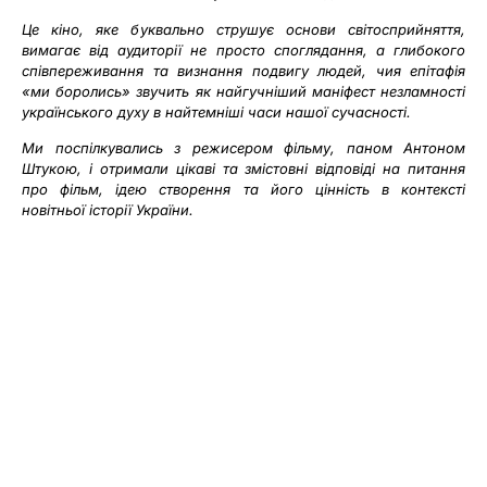
Це кіно, яке буквально струшує основи світосприйняття,
вимагає від аудиторії не просто споглядання, а глибокого
співпереживання та визнання подвигу людей, чия епітафія
«ми боролись» звучить як найгучніший маніфест незламності
українського духу в найтемніші часи нашої сучасності.
Ми поспілкувались з режисером фільму, паном Антоном
Штукою, і отримали цікаві та змістовні відповіді на питання
про фільм, ідею створення та його цінність в контексті
новітньої історії України.