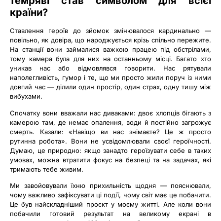
темряві став символом для всієї
країни?
Ставлення героїв до зйомок змінювалося кардинально —
повільно, як довіра, що народжується крізь спільно пережите.
На станції вони займалися важкою працею під обстрілами,
тому камера була для них на останньому місці. Багато хто
уникав нас або відмовлявся говорити. Нас рятували
наполегливість, гумор і те, що ми просто жили поруч із ними
довгий час — ділили один простір, один страх, одну тишу між
вибухами.
Спочатку вони вважали нас диваками: двоє хлопців бігають з
камерою там, де немає опалення, води й постійно загрожує
смерть. Казали: «Навіщо ви нас знімаєте? Це ж просто
рутинна робота». Вони не усвідомлювали своєї героїчності.
Думаю, це природно: якщо занадто героїзувати себе в таких
умовах, можна втратити фокус на безпеці та на задачах, які
тримають тебе живим.
Ми завойовували їхню прихильність щодня — пояснювали,
чому важливо зафіксувати ці події, чому світ має це побачити.
Це був найскладніший проєкт у моєму житті. Але коли вони
побачили готовий результат на великому екрані в