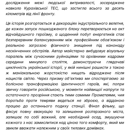
дослідження межі людської витривалості, зосереджене
навколо Курахівської ТЕС, що застигла всього за десять
кілометрів від лінії фронту.
Ця історія розгортається в декораціях індустріального велетня,
де кожен запуск пошкодженого блоку перетворюється на акт
відчайдушного героїзму, а щоденний побут енергетиків стає
безперервним балансуванням між професійним обов’язком і
реальною загрозою фізичного знищення під канонаду
нескінченних обстрілів. Автор майстерно вибудовує візуальну
паралель між сучасними руйнаціями та архівними кадрами
середини минулого століття, демонструючи глядачеві
циклічність української історії, у якій нинішні рашисти з такою
ж маніакальною жорстокістю нищать відроджене після
нацистів світло. Через призму об’єктива ми спостерігаємо за
болісною трансформацією ідентичності героїв, які, попри
звичку говорити російською, у моменти найвищої напруги та
остаточного прозріння стають тими самими Прометеями, чия
боротьба проти темряви ведеться не зброєю, а відданою
працею до останнього подиху станції. Фінал фільму, що
фіксує повну евакуацію та залишення розтерзаного міста,
залишає по собі важкий, але необхідний осад, змушуючи
кожного з нас замислитися над ціною того комфорту, який ми
звикли вважати належним у своїх тилових домівках.