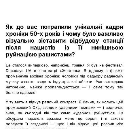
Як до вас потрапили унікальні кадри
хроніки 50-х років і чому було важливо
візуально зіставити відбудову станції
після нацистів із її нинішньою
руйнацією рашистами?
Це сталося випадково, наприкінці травня. Я був на фестивалі
Docudays UA в кінотеатрі «Жовтень». В одному з фільмів
промайнула архівна хроніка: чоловіки під бадьору радянську
музику завзято зводять індустріальні об’єкти. Усе виглядало
натхненно, майже пропагандистськи — і саме тому так
боляче вдарило.
У ту мить я відчув разючий контраст. Я бачив, як колись цей
промисловий Схід зводили ударними темпами — і водночас
знав, як сьогодні він так само «ударно» руйнується. Ця
абсурдна паралель вразила мене до серця, і я захотів
передати її глядачеві — щоб і він відчув цей розрив між