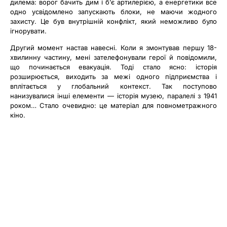
дилема: ворог бачить дим і б’є артилерією, а енергетики все
одно усвідомлено запускають блоки, не маючи жодного
захисту. Це був внутрішній конфлікт, який неможливо було
ігнорувати.
Другий момент настав навесні. Коли я змонтував першу 18-
хвилинну частину, мені зателефонували герої й повідомили,
що починається евакуація. Тоді стало ясно: історія
розширюється, виходить за межі одного підприємства і
вплітається у глобальний контекст. Так поступово
нанизувалися інші елементи — історія музею, паралелі з 1941
роком… Стало очевидно: це матеріал для повнометражного
кіно.