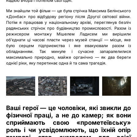
надією вчора і попелом сьогодні.
Ми знайшли той фільм — це була стрічка Максима Белінського
«Донбас» про відбудову регіону після Другої світової війни.
Потім я працював у національному архіві, переглянув безліч
радянських стрічок про будівництво промисловості. Разом із
режисером монтажу Мішелем Ладисем ми вирішили
об’єднати ці часові пласти через музей станції — місце, яке
було серцем підприємства і яке евакуювали разом із
обладнанням. Так минуле і сучасне запаралелилися
максимально природно, майже органічно — як два береги
однієї ріки, яку перетинає одна й та сама трагедія.
Ваші герої — це чоловіки, які звикли до
фізичної праці, а не до камер; як вони
сприймають свою «прометеївську»
роль і чи усвідомлюють, що їхній опір