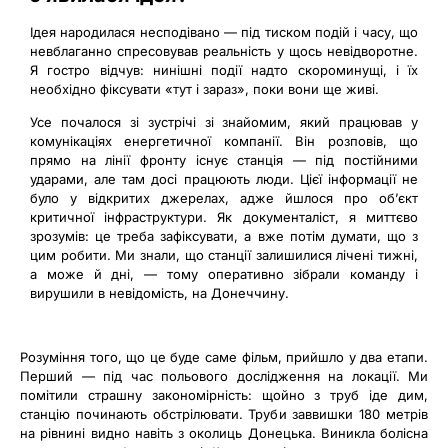
Ідея народилася несподівано — під тиском подій і часу, що
невблаганно спресовував реальність у щось невідворотне.
Я гостро відчув: нинішні події надто скороминущі, і їх
необхідно фіксувати «тут і зараз», поки вони ще живі.
Усе почалося зі зустрічі зі знайомим, який працював у
комунікаціях енергетичної компанії. Він розповів, що
прямо на лінії фронту існує станція — під постійними
ударами, але там досі працюють люди. Цієї інформації не
було у відкритих джерелах, адже йшлося про об’єкт
критичної інфраструктури. Як документаліст, я миттєво
зрозумів: це треба зафіксувати, а вже потім думати, що з
цим робити. Ми знали, що станції залишилися лічені тижні,
а може й дні, — тому оперативно зібрали команду і
вирушили в невідомість, на Донеччину.
Розуміння того, що це буде саме фільм, прийшло у два етапи.
Перший — під час польового дослідження на локації. Ми
помітили страшну закономірність: щойно з труб іде дим,
станцію починають обстрілювати. Труби заввишки 180 метрів
на рівнині видно навіть з околиць Донецька. Виникла болісна