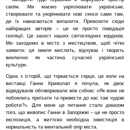
своїм. Ми маємо укріплювати українське,
створювати та укорінювати нові сенси саме там,
де їх намагаються випалити. Привозити сюди
найкращих авторів – це не просто ліквідація
ізоляції. Це захист наших світоглядних кордонів.
Ми заходимо в місто з мистецтвом, щоб чітко
заявити: ця земля мислить, відчуває і творить
виключно як частина сучасної української
культури.
Одна з історій, що торкається серця, це коли на
виставці Ганни Криволап я почула, як двоє
відвідувачів обговорювали між собою: «Як вони не
побоялись приїхати та привести до нас такі чудові
роботи?». Для мене це питання стало доказом
того, що живопис Ганни в Запоріжжі – це не просто
експозиція, а життєво необхідна інвестиція в
нормальність та ментальний опір міста.