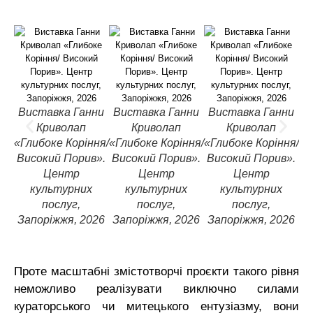
Виставка Ганни
Виставка Ганни
Виставка Ганни
В
Криволап
Криволап
Криволап
«Глибоке Коріння/
«Глибоке Коріння/
«Глибоке Коріння/
«Г
Високий Порив».
Високий Порив».
Високий Порив».
В
Центр
Центр
Центр
культурних
культурних
культурних
послуг,
послуг,
послуг,
Запоріжжя, 2026
Запоріжжя, 2026
Запоріжжя, 2026
З
Проте масштабні змістотворчі проєкти такого рівня
неможливо реалізувати виключно силами
кураторського чи митецького ентузіазму, вони