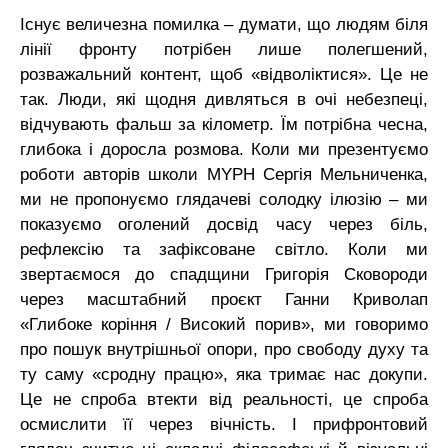
Існує величезна помилка – думати, що людям біля
лінії фронту потрібен лише полегшений,
розважальний контент, щоб «відволіктися». Це не
так. Люди, які щодня дивляться в очі небезпеці,
відчувають фальш за кілометр. Їм потрібна чесна,
глибока і доросла розмова. Коли ми презентуємо
роботи авторів школи MYPH Сергія Мельниченка,
ми не пропонуємо глядачеві солодку ілюзію – ми
показуємо оголений досвід часу через біль,
рефлексію та зафіксоване світло. Коли ми
звертаємося до спадщини Григорія Сковороди
через масштабний проєкт Ганни Криволап
«Глибоке коріння / Високий порив», ми говоримо
про пошук внутрішньої опори, про свободу духу та
ту саму «сродну працю», яка тримає нас докупи.
Це не спроба втекти від реальності, це спроба
осмислити її через вічність. І прифронтовий