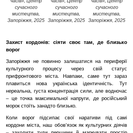
часів», Центр
часів», Центр
часів», Центр
сучасного
сучасного
сучасного
мистецтва,
мистецтва,
мистецтва,
Запоріжжя, 2025
Запоріжжя, 2025
Запоріжжя, 2025
З
Захист кордонів: сіяти своє там, де близько
ворог
Запоріжжя не повинно залишатися на периферії
культурного процесу через свій статус
прифронтового міста. Навпаки, саме тут зараз
плавиться нова українська ідентичність. Тут
нереальна, густа концентрація сили, але водночас
– це точка максимальної напруги, де російський
морок стоїть занадто близько.
Коли ворог підсипає свої наративи під самі
кордони міста, наш обов’язок як культурних діячів
– заходити туди першими й маркувати простір