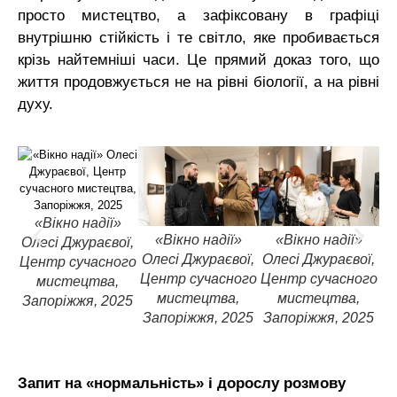
просто мистецтво, а зафіксовану в графіці
внутрішню стійкість і те світло, яке пробивається
крізь найтемніші часи. Це прямий доказ того, що
життя продовжується не на рівні біології, а на рівні
духу.
«Вікно надії»
«Вікно надії»
«Вікно надії»
Олесі Джураєвої,
О
Олесі Джураєвої,
Олесі Джураєвої,
Центр сучасного
Це
Центр сучасного
Центр сучасного
мистецтва,
мистецтва,
мистецтва,
Запоріжжя, 2025
З
Запоріжжя, 2025
Запоріжжя, 2025
Запит на «нормальність» і дорослу розмову