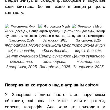
глядач зчитує ці складні філософські й візуальні
коди миттєво, бо він живе в епіцентрі цього
контексту.
Фотошкола Myph
Фотошкола Myph
Фотошкола Myph
Фо
«Крізь досвід»,
«Крізь досвід»,
«Крізь досвід»,
Центр сучасного
Центр сучасного
Центр сучасного
Це
мистецтва,
мистецтва,
мистецтва,
Запоріжжя, 2025
Запоріжжя, 2025
Запоріжжя, 2025
З
Повернення контролю над внутрішнім світом
У Запоріжжі людина часто стає заручником
обставин, які вона не може змінити: ракети,
сирени, географія. Але коли ти приходиш у