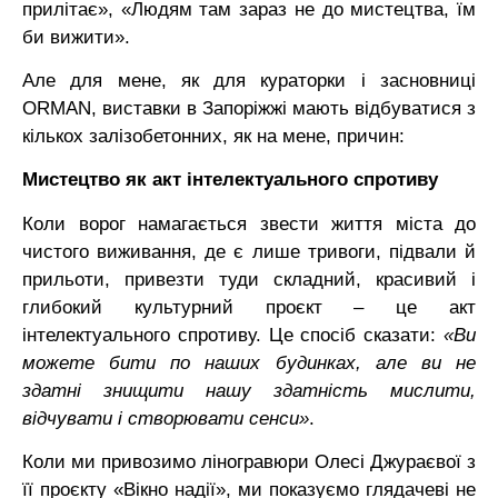
прилітає», «Людям там зараз не до мистецтва, їм
би вижити».
Але для мене, як для кураторки і засновниці
ORMAN, виставки в Запоріжжі мають відбуватися з
кількох залізобетонних, як на мене, причин:
Мистецтво як акт інтелектуального спротиву
Коли ворог намагається звести життя міста до
чистого виживання, де є лише тривоги, підвали й
прильоти, привезти туди складний, красивий і
глибокий культурний проєкт – це акт
інтелектуального спротиву. Це спосіб сказати:
«Ви
можете бити по наших будинках, але ви не
здатні знищити нашу здатність мислити,
відчувати і створювати сенси»
.
Коли ми привозимо ліногравюри Олесі Джураєвої з
її проєкту «Вікно надії», ми показуємо глядачеві не