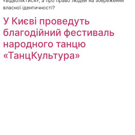
«відволіктися», а про право людей на збереження
власної ідентичності?
У Києві проведуть
благодійний фестиваль
народного танцю
«ТанцКультура»