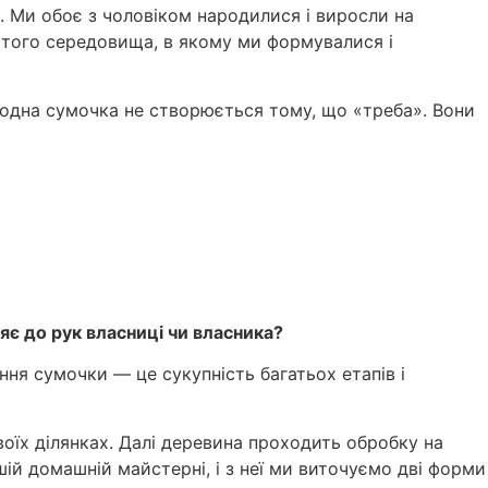
. Ми обоє з чоловіком народилися і виросли на
з того середовища, в якому ми формувалися і
 Жодна сумочка не створюється тому, що «треба». Вони
яє до рук власниці чи власника?
ння сумочки — це сукупність багатьох етапів і
воїх ділянках. Далі деревина проходить обробку на
ій домашній майстерні, і з неї ми виточуємо дві форми