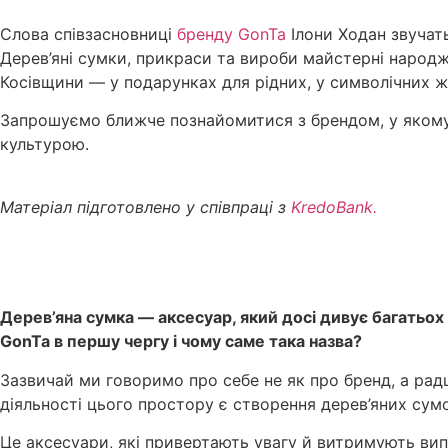
Слова співзасновниці
бренду GonTa
Ілони Ходан звучать
Дерев’яні сумки, прикраси та вироби майстерні народ
Косівщини — у подарунках для рідних, у символічних ж
Запрошуємо ближче познайомитися з брендом, у якому
культурою.
Матеріал підготовлено у співпраці з
KredoBank.
Дерев’яна сумка — аксесуар, який досі дивує багатьо
GonTa в першу чергу і чому саме така назва?
Зазвичай ми говоримо про себе не як про бренд, а рад
діяльності цього простору є створення дерев’яних сумо
Це аксесуари, які привертають увагу й витримують ви