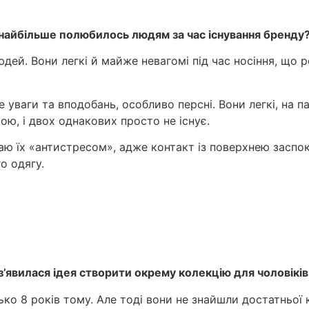
 Що найбільше полюбилось людям за час існування бренду
юдей. Вони легкі й майже невагомі під час носіння, що 
уваги та вподобань, особливо персні. Вони легкі, на па
ою, і двох однакових просто не існує.
ваю їх «антистресом», адже контакт із поверхнею заспо
о одягу.
з’явилася ідея створити окрему колекцію для чоловіків 
ко 8 років тому. Але тоді вони не знайшли достатньої к