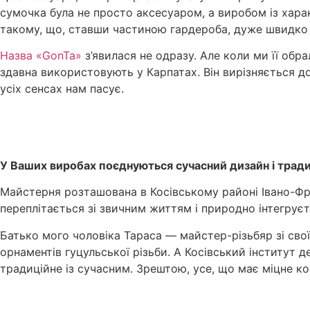
сумочка була не просто аксесуаром, а виробом із хара
такому, що, ставши частиною гардероба, дуже швидко 
Назва «GonTa»
з’явилася не одразу. Але коли ми її обр
здавна використовують у Карпатах. Він вирізняється до
усіх сенсах нам пасує.
У Ваших виробах поєднуються сучасний дизайн і тради
Майстерня розташована в Косівському районі Івано-Франк
переплітається зі звичним життям і природно інтегруєт
Батько мого чоловіка Тараса — майстер-різьбяр зі сво
орнаментів гуцульської різьби. А Косівський інститут
традиційне із сучасним. Зрештою, усе, що має міцне ко