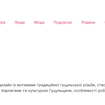
ура
Люди
Мода
Подорожі
Родина
дизайн із мотивами традиційної гуцульської різьби, ст
 Карпатами та культурою Гуцульщини, особливості робо