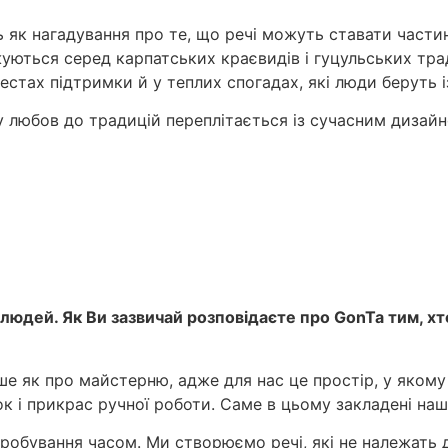
 як нагадування про те, що речі можуть ставати частин
жуються серед карпатських краєвидів і гуцульських тр
естах підтримки й у теплих спогадах, які люди беруть 
 любов до традицій переплітається із сучасним дизай
х людей. Як Ви зазвичай розповідаєте про GonTa тим,
ше як про майстерню, адже для нас це простір, у якому
к і прикрас ручної роботи. Саме в цьому закладені наша
пробування часом. Ми створюємо речі, які не належать