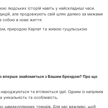
ою людських історій навіть у найскладніші часи.
адицій, але продовжують свій шлях далеко за межами
із собою в нове життя.
ном, природою Карпат та живою гуцульською
 хто вперше знайомиться з Вашим брендом? Про що
 народжуються та втілюються ідеї. Одним із напрямів
 унікальність та особливість.
 до швидкоплинних трендів. Для нас важливо, щоб