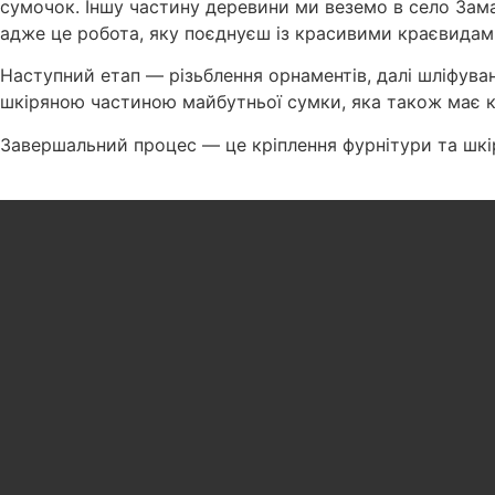
сумочок. Іншу частину деревини ми веземо в село Зама
адже це робота, яку поєднуєш із красивими краєвидами
Наступний етап — різьблення орнаментів, далі шліфуван
шкіряною частиною майбутньої сумки, яка також має кі
Завершальний процес — це кріплення фурнітури та шкір