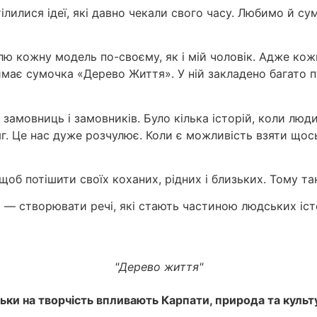
ілилися ідеї, які давно чекали свого часу. Любимо й су
лю кожну модель по-своєму, як і мій чоловік. Адже кожн
ає сумочка «Дерево Життя». У ній закладено багато пра
замовниць і замовників. Було кілька історій, коли люд
г. Це нас дуже розчулює. Коли є можливість взяти щось
щоб потішити своїх коханих, рідних і близьких. Тому 
и — створювати речі, які стають частиною людських іст
"Дерево життя"
льки на творчість впливають Карпати, природа та куль