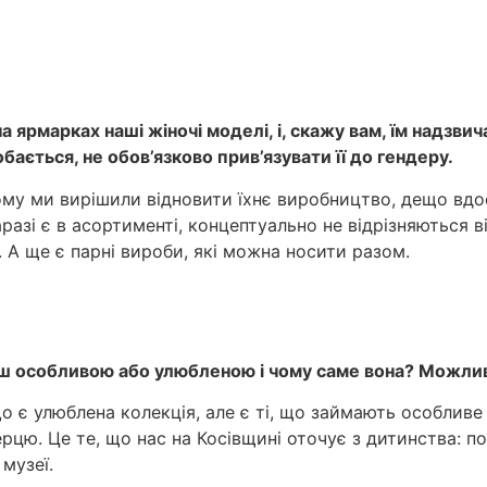
 ярмарках наші жіночі моделі, і, скажу вам, їм надзвич
бається, не обов’язково прив’язувати її до гендеру.
ому ми вирішили відновити їхнє виробництво, дещо вдос
наразі є в асортименті, концептуально не відрізняються
. А ще є парні вироби, які можна носити разом.
льш особливою або улюбленою і чому саме вона? Можли
що є улюблена колекція, але є ті, що займають особлив
ерцю. Це те, що нас на Косівщині оточує з дитинства: п
музеї.