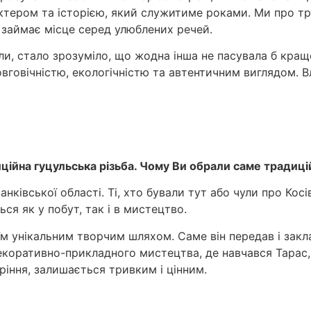
ктером та історією, який служитиме роками. Ми про тр
займає місце серед улюблених речей.
али, стало зрозуміло, що жодна інша не пасувала б кра
вговічністю, екологічністю та автентичним виглядом. В
ційна гуцульська різьба. Чому Ви обрали саме традиці
івської області. Ті, хто бували тут або чули про Косів
ься як у побут, так і в мистецтво.
їм унікальним творчим шляхом. Саме він передав і закл
 декоративно-прикладного мистецтва, де навчався Тарас
ріння, залишається тривким і цінним.