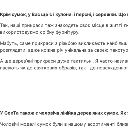
Крім сумок, у Вас ще є і кулони, і персні, і сережки.
Так, наші прикраси теж знаходять своє місце в житті л
використовуємо срібну фурнітуру.
Мабуть, саме прикраси з різьбою викликають найбільше 
розглядати, адже кожна річ унікальна за своєю текстур
А ще дерев’яні прикраси дуже тактильні. Я часто нази
пасують як до святкових образів, так і до повсякденног
У GonTa також є чоловіча лінійка дерев’яних сумок. Як 
Чоловічі моделі сумок були в нашому асортименті близь