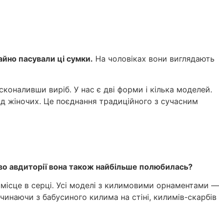
айно пасували ці сумки.
На чоловіках вони виглядають
коналивши виріб. У нас є дві форми і кілька моделей.
 від жіночих. Це поєднання традиційного з сучасним
во авдиторії вона також найбільше полюбилась?
е місце в серці. Усі моделі з килимовими орнаментами —
очинаючи з бабусиного килима на стіні, килимів-скарбів