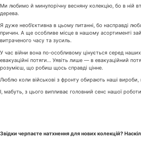
Ми любимо й минулорічну весняну колекцію, бо в ній вт
дерева.
Я дуже необ’єктивна в цьому питанні, бо насправді люб
причин. А ще особливе місце в нашому асортименті займ
витраченого часу та зусиль.
У час війни вона по-особливому цінується серед наших 
евакуаційні потяги… Уявіть лише — в евакуаційний потя
розумієш, що робиш щось справді цінне.
Люблю коли військові з фронту обирають наші вироби, 
І, мабуть, з цього випливає головний сенс нашої робот
Звідки черпаєте натхнення для нових колекцій? Наскі