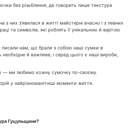
мочки без різьблення, де говорить лише текстура
а з них з’явилася в житті майстерні вчасно і з певних
ці та символів, які роблять її унікальною й вартою
и писали нам, що брали з собою наші сумки в
 необхідне й важливе, і серед цього є наші вироби,
так — ми любимо кожну сумочку по-своєму.
орій у найрізноманітніші моменти життя.
тура Гуцульщини?