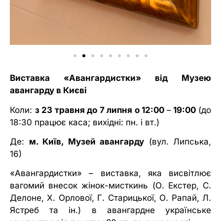
Виставка
«
Авангардистки
»
від Музею
авангарду в Києві
Коли:
з 23 травня до 7 липня о 12:00
–
19:00
(до
18:30 працює каса; вихідні: пн. і вт.)
Де:
м. Київ, Музей авангарду
(вул. Липська,
16)
«
Авангардистки
» – виставка, яка висвітлює
вагомий внесок жінок-мисткинь (О. Екстер, С.
Делоне, Х. Орлової, Г. Старицької, О. Рапай, Л.
Ястреб та ін.) в авангардне українське