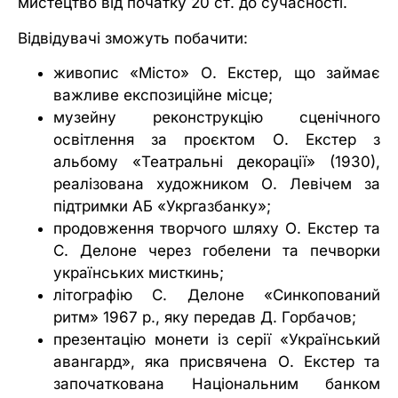
мистецтво від початку 20 ст. до сучасності.
Відвідувачі зможуть побачити:
живопис «
Місто
» О. Екстер, що займає
важливе експозиційне місце;
музейну реконструкцію сценічного
освітлення за проєктом О. Екстер з
альбому «
Театральні декорації
» (1930),
реалізована художником О. Левічем за
підтримки АБ «
Укргазбанку
»;
продовження творчого шляху О. Екстер та
С. Делоне через гобелени та печворки
українських мисткинь;
літографію С. Делоне «
Синкопований
ритм
» 1967 р., яку передав Д. Горбачов;
презентацію монети із серії «Український
авангард», яка присвячена О. Екстер та
започаткована Національним банком