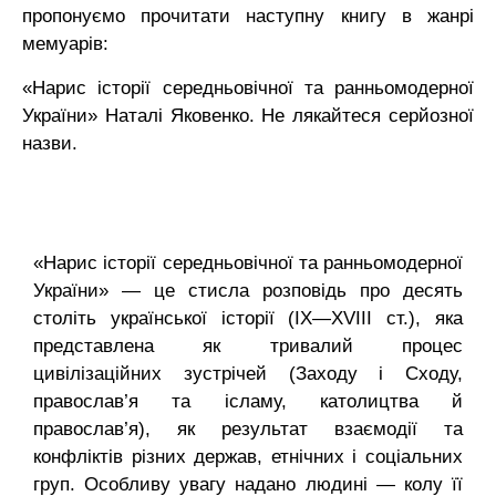
пропонуємо прочитати наступну книгу в жанрі
мемуарів:
«Нарис історії середньовічної та ранньомодерної
України» Наталі Яковенко. Не лякайтеся серйозної
назви.
«Нарис історії середньовічної та ранньомодерної
України» — це стисла розповідь про десять
століть української історії (IX—XVIII ст.), яка
представлена як тривалий процес
цивілізаційних зустрічей (Заходу і Сходу,
православ’я та ісламу, католицтва й
православ’я), як результат взаємодії та
конфліктів різних держав, етнічних і соціальних
груп. Особливу увагу надано людині — колу її