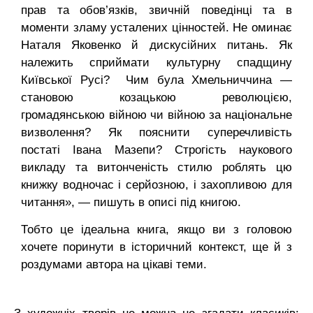
прав та обов’язків, звичній поведінці та в
моменти зламу усталених цінностей. Не оминає
Наталя Яковенко й дискусійних питань. Як
належить сприймати культурну спадщину
Київської Русі? Чим була Хмельниччина —
становою козацькою революцією,
громадянською війною чи війною за національне
визволення? Як пояснити суперечливість
постаті Івана Мазепи? Строгість наукового
викладу та витонченість стилю роблять цю
книжку водночас і серйозною, і захопливою для
читання», — пишуть в описі під книгою.
Тобто це ідеальна книга, якщо ви з головою
хочете поринути в історичний контекст, ще й з
роздумами автора на цікаві теми.