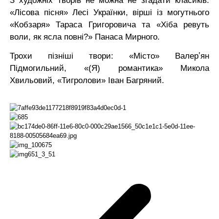
З художніх творів не можна не згадати класиків:
«Лісова пісня» Лесі Українки, вірші із могутнього
«Кобзаря» Тараса Григоровича та «Хіба ревуть
воли, як ясла повні?» Панаса Мирного.
Трохи пізніші твори: «Місто» Валерʼян
Підмогильний, «(Я) романтика» Микола
Хвильовий, «Тигролови» Іван Багряний.