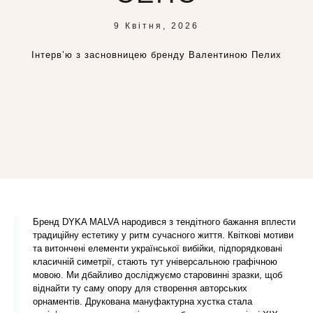
9 Квітня, 2026
Інтерв’ю з засновницею бренду Валентиною Пелих
Бренд DYKA MALVA народився з тендітного бажання вплести
традиційну естетику у ритм сучасного життя. Квіткові мотиви
та витончені елементи української вибійки, підпорядковані
класичній симетрії, стають тут універсальною графічною
мовою. Ми дбайливо досліджуємо старовинні зразки, щоб
віднайти ту саму опору для створення авторських
орнаментів. Друкована мануфактурна хустка стала