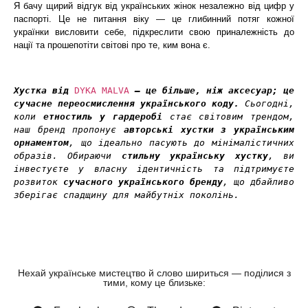
Я бачу щирий відгук від українських жінок незалежно від цифр у
паспорті. Це не питання віку — це глибинний потяг кожної
українки висловити себе, підкреслити свою приналежність до
нації та прошепотіти світові про те, ким вона є.
Хустка від 
DYKA MALVA 
— це більше, ніж аксесуар; це 
сучасне переосмислення українського коду.
 Сьогодні, 
коли 
етностиль у гардеробі
 стає світовим трендом, 
наш бренд пропонує 
авторські хустки з українським 
орнаментом
, що ідеально пасують до мінімалістичних 
образів. Обираючи 
стильну українську хустку
, ви 
інвестуєте у власну ідентичність та підтримуєте 
розвиток 
сучасного українського бренду
, що дбайливо 
зберігає спадщину для майбутніх поколінь.
Нехай українське мистецтво й слово шириться — поділися з
тими, кому це близьке: