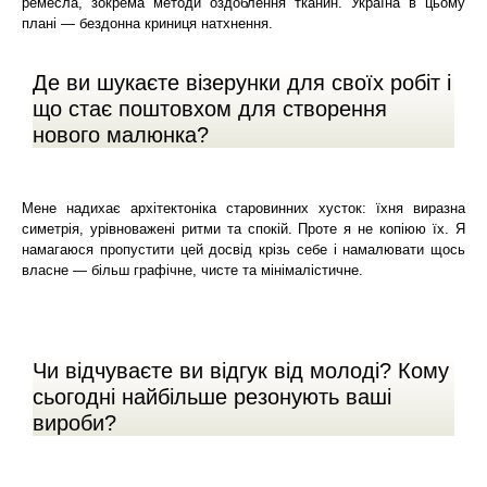
ремесла, зокрема методи оздоблення тканин. Україна в цьому
плані — бездонна криниця натхнення.
Де ви шукаєте візерунки для своїх робіт і
що стає поштовхом для створення
нового малюнка?
Мене надихає архітектоніка старовинних хусток: їхня виразна
симетрія, урівноважені ритми та спокій. Проте я не копіюю їх. Я
намагаюся пропустити цей досвід крізь себе і намалювати щось
власне — більш графічне, чисте та мінімалістичне.
Чи відчуваєте ви відгук від молоді? Кому
сьогодні найбільше резонують ваші
вироби?