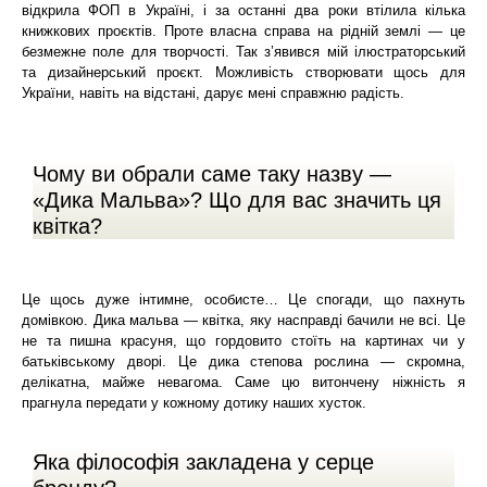
відкрила ФОП в Україні, і за останні два роки втілила кілька
книжкових проєктів. Проте власна справа на рідній землі — це
безмежне поле для творчості. Так з’явився мій ілюстраторський
та дизайнерський проєкт. Можливість створювати щось для
України, навіть на відстані, дарує мені справжню радість.
Чому ви обрали саме таку назву —
«Дика Мальва»? Що для вас значить ця
квітка?
Це щось дуже інтимне, особисте… Це спогади, що пахнуть
домівкою. Дика мальва — квітка, яку насправді бачили не всі. Це
не та пишна красуня, що гордовито стоїть на картинах чи у
батьківському дворі. Це дика степова рослина — скромна,
делікатна, майже невагома. Саме цю витончену ніжність я
прагнула передати у кожному дотику наших хусток.
Яка філософія закладена у серце