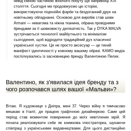
невід’ємною частиною жіночого побуту ще наприкінці XIX
століття. Сьогодні ми продовжуємо цю історію,
використовуючи ліцензійні фарби та бездоганний друк на
новітньому обладнанні. Основою для виробів став шовк
Armani — невагома та ніжна тканина, обрана провідними
брендами за її шовковисту делікатність. Так у DYKA MALVA
зустрічаються технології майбутнього та мінімалізм
сьогодення, щоб відродити традиційний дух класичної
української хустки. Це не просто аксесуар — це тихий
маніфест ідентичності у кожному вашому образі. КАМО медіа
поспілкувались із засновницею бренду Валентиною Пелих.
Валентино, як з’явилася ідея бренду та з
чого розпочався шлях вашої «Мальви»?
Вітаю. Я художниця з Дніпра, мені 37. Через війну я тимчасово
мешкаю в Італії, де працюю графічною дизайнеркою. Саме цей
період став моментом повернення до моїх невтілених мрій. Я
почала реалізовувати себе як книжкова ілюстраторка, шукаючи
співпраці з українськими видавництвами. Для цього дистанційно