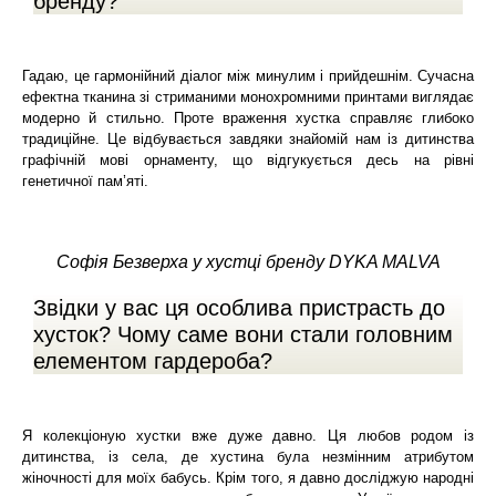
бренду?
Гадаю, це гармонійний діалог між минулим і прийдешнім. Сучасна
ефектна тканина зі стриманими монохромними принтами виглядає
модерно й стильно. Проте враження хустка справляє глибоко
традиційне. Це відбувається завдяки знайомій нам із дитинства
графічній мові орнаменту, що відгукується десь на рівні
генетичної пам’яті.
Софія Безверха у хустці бренду DYKA MALVA
Звідки у вас ця особлива пристрасть до
хусток? Чому саме вони стали головним
елементом гардероба?
Я колекціоную хустки вже дуже давно. Ця любов родом із
дитинства, із села, де хустина була незмінним атрибутом
жіночності для моїх бабусь. Крім того, я давно досліджую народні