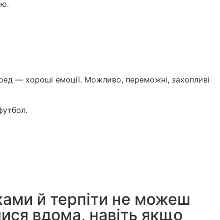
ею.
ред — хороші емоції. Можливо, переможні, захопливі
футбол.
ками й терпіти не можеш
лися вдома, навіть якщо