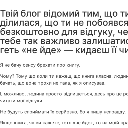
Твій блог відомий тим, що 
ділилася, що ти не побоявся
безкоштовно для відгуку, ч
тебе так важливо залишатися
геть «не йде» — кидаєш її 
Я не бачу сенсу брехати про книгу.
Чому? Тому що коли ти кажеш, що книга класна, людина
бачать, що вона трохи не така, як я описував.
І, можливо, людина просто відпишеться, десь про це ро
читати мої відгуки.
Не будуть сприймати їх серйозно, бо я пишу неправду.
Якщо книга, як ви кажете, геть «не йде», то на моїй пр