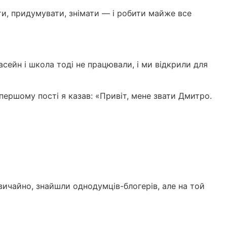
ати, придумувати, знімати — і робити майже все
асейн і школа тоді не працювали, і ми відкрили для
першому пості я казав: «Привіт, мене звати Дмитро.
 звичайно, знайшли однодумців-блогерів, але на той