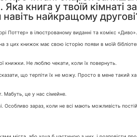
. Яка книга у твоїй кімнаті 
и навіть найкращому другові
ррі Поттер» в ілюстрованому виданні та комікс «Диво».
 з цих книжок має свою історію появи в моїй бібліотец
ої книжки. Не люблю чекати, коли їх повернуть.
сказати, що терпіти їх не можу. Просто в мене такий ха
. Мабуть, це у нас сімейне.
і. Особливо зараз, коли не всі мають можливість постій
еками міста, або хоча б частиною з них, і розповісти пр