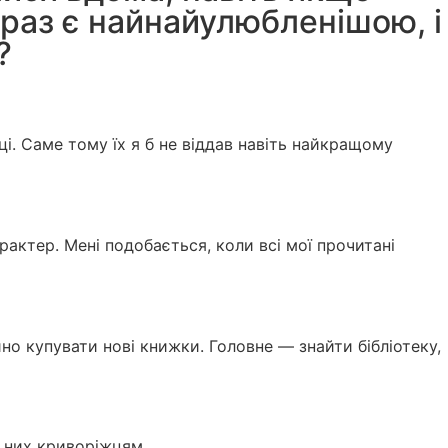
зараз є найнайулюбленішою, і
?
і. Саме тому їх я б не віддав навіть найкращому
рактер. Мені подобається, коли всі мої прочитані
но купувати нові книжки. Головне — знайти бібліотеку,
о них криворіжцям.