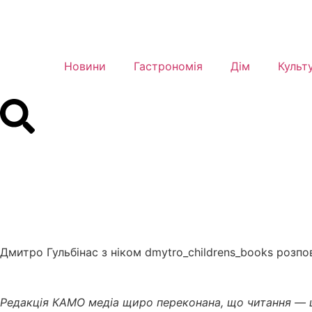
Новини
Гастрономія
Дім
Культ
Дмитро Гульбінас з ніком dmytro_childrens_books розпо
Редакція КАМО медіа щиро переконана, що читання — ц