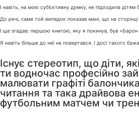
І навіть, на мою суб’єктивну думку, не підходила дітям 
До речі, саме той випадок показав мені, що на сторінц
І ще згадав: першою книгою, яку я покинув, був «Баро
Я навіть більше до неї не повертався. І досі такого баж
Існує стереотип, що діти, як
ти водночас професійно за
малювати графіті балончика
читання та така драйвова е
футбольним матчем чи трен