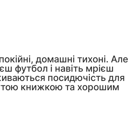
спокійні, домашні тихоні. Але
ш футбол і навіть мрієш
уживаються посидючість для
рутою книжкою та хорошим