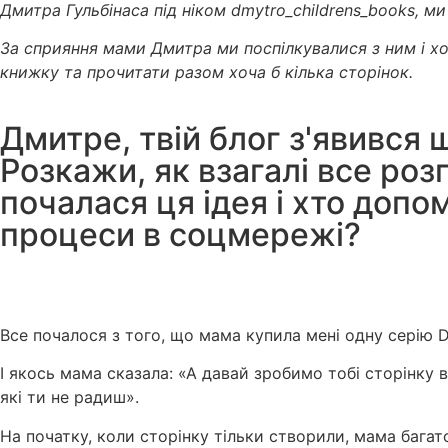
Дмитра Гульбінаса під ніком dmytro_childrens_books, м
За сприяння мами Дмитра ми поспілкувалися з ним і хо
книжку та прочитати разом хоча б кілька сторінок.
Дмитре, твій блог з'явився щ
Розкажи, як взагалі все роз
почалася ця ідея і хто допо
процеси в соцмережі?
Все почалося з того, що мама купила мені одну серію 
І якось мама сказала: «А давай зробимо тобі сторінку 
які ти не радиш».
На початку, коли сторінку тільки створили, мама багат