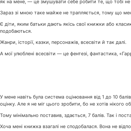
як на мене, — це змушувати себе робити те, що тобі не
Зараз зі мною таке майже не трапляється, тому що мені 
Є діти, яким батьки дають якісь свої книжки або класи
подобаються.
Жанри, історії, казки, персонажів, всесвіти й так далі.
А мої улюблені всесвіти — це фентезі, фантастика, «Гарр
У мене навіть була система оцінювання від 1 до 10 балі
оцінку. Але я не міг цього зробити, бо не хотів нікого о
Тому мінімально поставив, здається, 7 балів. Так і пос
Хоча мені книжка взагалі не сподобалася. Вона не відп