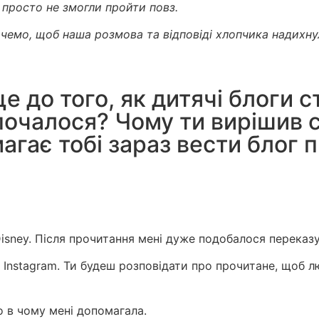
и просто не змогли пройти повз.
чемо, щоб наша розмова та відповіді хлопчика надихнул
е до того, як дитячі блоги с
почалося? Чому ти вирішив с
магає тобі зараз вести блог
Disney. Після прочитання мені дуже подобалося переказ
в Instagram. Ти будеш розповідати про прочитане, щоб л
о в чому мені допомагала.