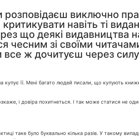
ти розповідаєш виключно пр
 критикувати навіть ті видан
ерез що деякі видавництва 
 чесним зі своїми читачами?
чи все ж дочитуєш через сил
 купує її. Мені багато людей писали, що купують книжк
зкаже, і довіра похитнеться. І так може статися не оди
актиці таке було буквально кілька разів. У такому випад