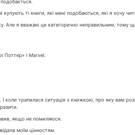
 подобається.
купують ті книги, які мені подобаються, які я хочу чита
ку. Але я вважаю це категорично неправильним, тому що
і Поттер» і Marvel.
в. І коли трапилася ситуація з книжкою, про яку вам ро
бразити.
тавив, якщо не помиляюся.
овідала моїм цінностям.