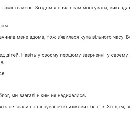
 їх замість мене. Згодом я почав сам монтувати, виклад
сам.
зачинив мене вдома, тож з’явилася купа вільного часу. Б
д дітей. Навіть у своєму першому зверненні, у своєму 
я.
ся.
блог, ми взагалі ніким не надихалися.
навіть не знали про існування книжкових блогів. Згодом,