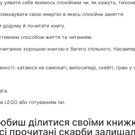
жу уявити себе якимось спокійним чи, як кажуть, тихон
прямовувати свою енергію в якесь спокійне заняття.
и додому й почитати книгу.
 активним способом життя та читанням.
очитаною хорошою книгою є багато спільного. Насампе
ності: катаюся на самокаті, велосипеді, скейті, граю у 
ата.
м LEGO або готуванням їжі.
любиш ділитися своїми книж
усі прочитані скарби залиша