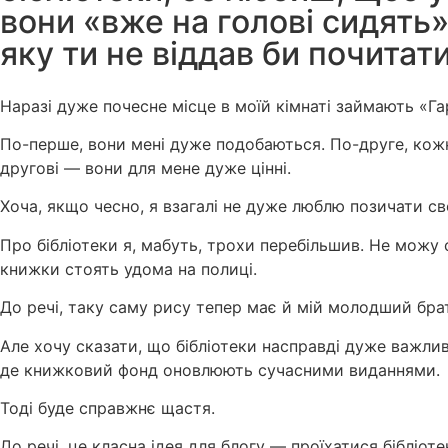
вони «вже на голові сидять»
яку ти не віддав би почитат
Наразі дуже почесне місце в моїй кімнаті займають «Га
По-перше, вони мені дуже подобаються. По-друге, кожна
другові — вони для мене дуже цінні.
Хоча, якщо чесно, я взагалі не дуже люблю позичати св
Про бібліотеки я, мабуть, трохи перебільшив. Не можу 
книжки стоять удома на полиці.
До речі, таку саму рису тепер має й мій молодший брат
Але хочу сказати, що бібліотеки насправді дуже важлив
де книжковий фонд оновлюють сучасними виданнями.
Тоді буде справжнє щастя.
До речі, це класна ідея для блогу — проїхатися бібліот