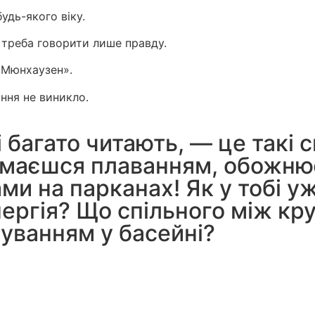
будь-якого віку.
і треба говорити лише правду.
н Мюнхаузен».
ання не виникло.
і багато читають, — це такі 
ймаєшся плаванням, обожнює
ми на парканах! Як у тобі 
нергія? Що спільного між к
уванням у басейні?