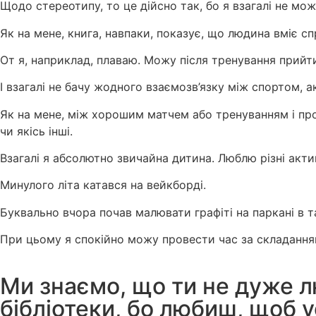
Щодо стереотипу, то це дійсно так, бо я взагалі не мо
Як на мене, книга, навпаки, показує, що людина вміє с
От я, наприклад, плаваю. Можу після тренування прийт
І взагалі не бачу жодного взаємозв’язку між спортом,
Як на мене, між хорошим матчем або тренуванням і пр
чи якісь інші.
Взагалі я абсолютно звичайна дитина. Люблю різні актив
Минулого літа катався на вейкборді.
Буквально вчора почав малювати графіті на паркані в т
При цьому я спокійно можу провести час за складання
Ми знаємо, що ти не дуже 
бібліотеки, бо любиш, щоб 