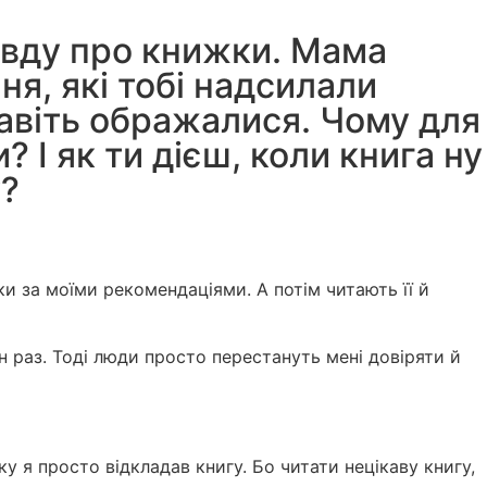
авду про книжки. Мама
ня, які тобі надсилали
навіть ображалися. Чому для
 І як ти дієш, коли книга ну
у?
и за моїми рекомендаціями. А потім читають її й
н раз. Тоді люди просто перестануть мені довіряти й
ку я просто відкладав книгу. Бо читати нецікаву книгу,