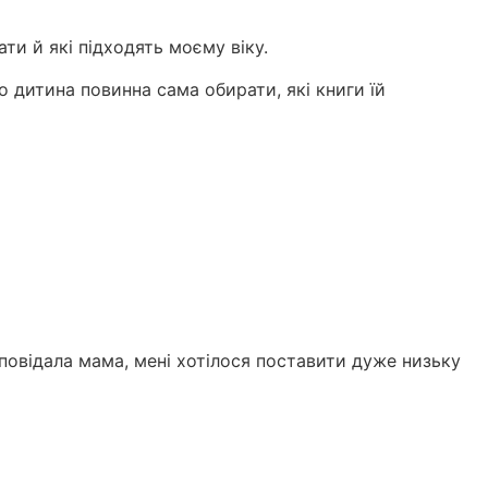
ти й які підходять моєму віку.
 дитина повинна сама обирати, які книги їй
зповідала мама, мені хотілося поставити дуже низьку