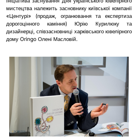
Ініціатива заснування Дня українського ювелірного
мистецтва належить засновнику київської компанії
«Центурі» (продаж, огранювання та експертиза
дорогоцінного каміння) Юрію Курилюку та
дизайнерці, співзасновниці харківського ювелірного
дому Oringo Олені Масловій.