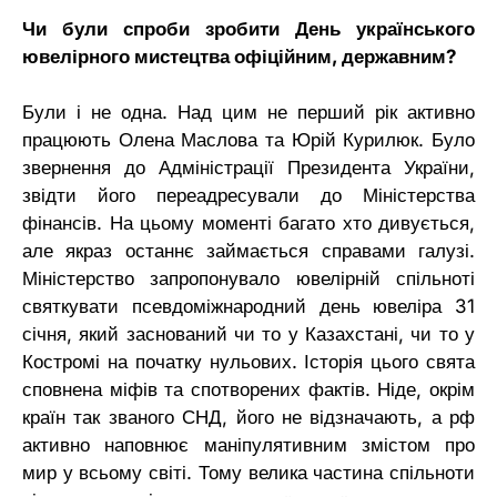
Чи були спроби зробити День українського
ювелірного мистецтва офіційним, державним?
Були і не одна. Над цим не перший рік активно
працюють Олена Маслова та Юрій Курилюк. Було
звернення до Адміністрації Президента України,
звідти його переадресували до Міністерства
фінансів. На цьому моменті багато хто дивується,
але якраз останнє займається справами галузі.
Міністерство запропонувало ювелірній спільноті
святкувати псевдоміжнародний день ювеліра 31
січня, який заснований чи то у Казахстані, чи то у
Костромі на початку нульових. Історія цього свята
сповнена міфів та спотворених фактів. Ніде, окрім
країн так званого СНД, його не відзначають, а рф
активно наповнює маніпулятивним змістом про
мир у всьому світі. Тому велика частина спільноти