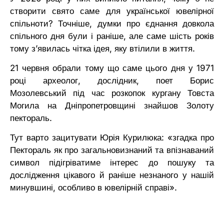
створити свято саме для української ювелірної
спільноти? Точніше, думки про єднання довкола
спільного дня були і раніше, але саме шість років
тому зʼявилась чітка ідея, яку втілили в життя.
21 червня обрали тому що саме цього дня у 1971
році археолог, дослідник, поет Борис
Мозолевський під час розкопок кургану Товста
Могила на Дніпропетровщині знайшов Золоту
пектораль.
Тут варто зацитувати Юрія Курилюка: «згадка про
Пектораль як про загальновизнаний та впізнаваний
символ підігріватиме інтерес до пошуку та
дослідження цікавого й раніше незнаного у нашій
минувшині, особливо в ювелірній справі».