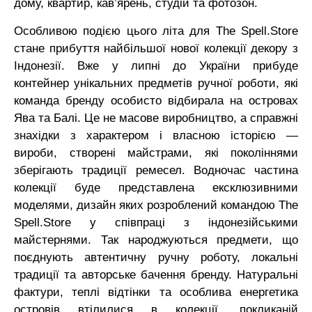
дому, квартир, кав’ярень, студій та фотозон.
Особливою подією цього літа для The Spell.Store
стане прибуття найбільшої нової колекції декору з
Індонезії. Вже у липні до України прибуде
контейнер унікальних предметів ручної роботи, які
команда бренду особисто відбирала на островах
Ява та Балі. Це не масове виробництво, а справжні
знахідки з характером і власною історією —
вироби, створені майстрами, які поколіннями
зберігають традиції ремесел. Водночас частина
колекції буде представлена ексклюзивними
моделями, дизайн яких розроблений командою The
Spell.Store у співпраці з індонезійськими
майстернями. Так народжуються предмети, що
поєднують автентичну ручну роботу, локальні
традиції та авторське бачення бренду. Натуральні
фактури, теплі відтінки та особлива енергетика
островів втілилися в колекції, покликаній