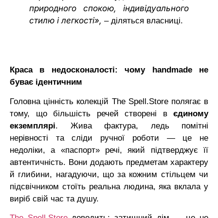
природного спокою, індивідуального
стилю і легкості»,
– діляться власниці.
Краса в недосконалості: чому handmade не
буває ідентичним
Головна цінність колекцій The Spell.Store полягає в
тому, що більшість речей створені в
єдиному
екземплярі
. Жива фактура, ледь помітні
нерівності та сліди ручної роботи — це не
недоліки, а «паспорт» речі, який підтверджує її
автентичність. Вони додають предметам характеру
й глибини, нагадуючи, що за кожним стільцем чи
підсвічником стоїть реальна людина, яка вклала у
виріб свій час та душу.
The Spell.Store
доводить: затишний дім — це не