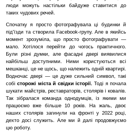
люди можуть настільки байдуже ставитися до
таких чудових речей.
Спочатку я просто фотографувала ці будинки й
під’їзди та створила Facebook-групу. Але в якийсь
момент зрозуміла, що просто фотографувати —
мало. Хотілося перейти до чогось практичного.
Були різні думки, але фасадні двері виявилися
найбільш доступними. Ними користуються всі
мешканці, це не щось, що належить одній квартирі.
Водночас двері — це дуже сильний символ, такі
собі
сторожі міста й свідки історії.
Тоді я почала
шукати майстрів, реставраторів, столярів і ковалів.
Так зібралася команда однодумців, із якими ми
працюємо вже більше 10 років. На жаль, двоє
наших столярів загинули на фронті у 2022 році,
дехто досі служить. Але ми й далі продовжуємо
цю роботу.