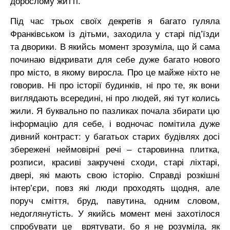
дорослому житті.
Під час трьох своїх декретів я багато гуляла
Франківськом із дітьми, заходила у старі під’їзди
та дворики. В якийсь момент зрозуміла, що й сама
починаю відкривати для себе дуже багато нового
про місто, в якому виросла. Про це майже ніхто не
говорив. Ні про історії будинків, ні про те, як вони
виглядають всередині, ні про людей, які тут колись
жили. Я буквально по пазликах почала збирати цю
інформацію для себе, і водночас помітила дуже
дивний контраст: у багатьох старих будівлях досі
збережені неймовірні речі – старовинна плитка,
розписи, красиві закручені сходи, старі ліхтарі,
двері, які мають свою історію. Справді розкішні
інтер’єри, повз які люди проходять щодня, але
поруч сміття, бруд, павутина, одним словом,
недоглянутість. У якийсь момент мені захотілося
спробувати це врятувати, бо я не розуміла, як