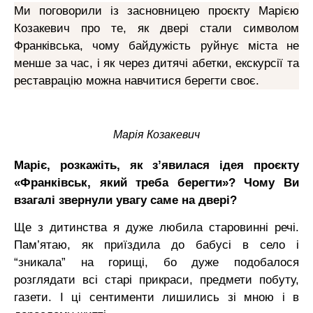
Ми поговорили із засновницею проєкту Марією
Козакевич про те, як двері стали символом
Франківська, чому байдужість руйнує міста не
менше за час, і як через дитячі абетки, екскурсії та
реставрацію можна навчитися берегти своє.
Марія Козакевич
Маріє, розкажіть, як з’явилася ідея проєкту
«Франківськ, який треба берегти»? Чому Ви
взагалі звернули увагу саме на двері?
Ще з дитинства я дуже любила старовинні речі.
Пам’ятаю, як приїздила до бабусі в село і
“зникала” на горищі, бо дуже подобалося
розглядати всі старі прикраси, предмети побуту,
газети. І ці сентименти лишились зі мною і в