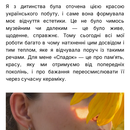
Я з дитинства була оточена цією красою
українського побуту, і саме вона формувала
моє відчуття естетики. Це не було чимось
музейним чи далеким — це було живе,
щоденне, справжнє. Тому сьогодні всі мої
роботи багато в чому натхненні цим досвідом і
тим теплом, яке я відчувала поруч із такими
речами. Для мене «Спадок» — це про пам’ять,
красу, яку ми отримуємо від попередніх
поколінь, і про бажання переосмислювати її
через сучасну кераміку.