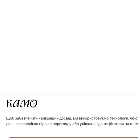
Щоб забезпечити найкращий досвід, ми використовуємо технології, як-от
дані, як поведінка під час перегляду або унікальні ідентифікатори на цьо