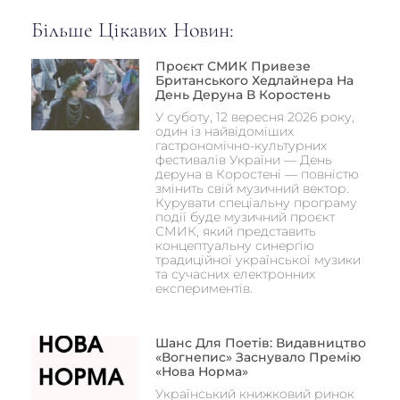
Більше Цікавих Новин:
Проєкт СМИК Привезе
Британського Хедлайнера На
День Деруна В Коростень
У суботу, 12 вересня 2026 року,
один із найвідоміших
гастрономічно-культурних
фестивалів України — День
деруна в Коростені — повністю
змінить свій музичний вектор.
Курувати спеціальну програму
події буде музичний проєкт
СМИК, який представить
концептуальну синергію
традиційної української музики
та сучасних електронних
експериментів.
Шанс Для Поетів: Видавництво
«Вогнепис» Заснувало Премію
«Нова Норма»
Український книжковий ринок