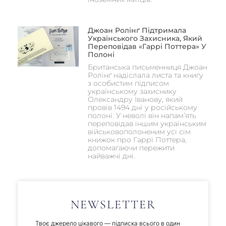
Джоан Ролінґ Підтримала
Українського Захисника, Який
Переповідав «Гаррі Поттера» У
Полоні
Британська письменниця Джоан
Ролінґ надіслала листа та книгу
з особистим підписом
українському захиснику
Олександру Іванову, який
провів 1494 дні у російському
полоні. У неволі він напам’ять
переповідав іншим українським
військовополоненим усі сім
книжок про Гаррі Поттера,
допомагаючи пережити
найважчі дні.
NEWSLETTER
Твоє джерело цікавого — підписка всього в один