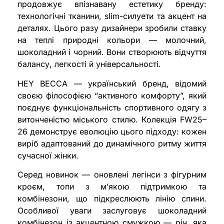
продовжує впізнавану естетику бренду:
технологічні тканини, slim-силуети та акцент на
деталях. Цього разу дизайнери зробили ставку
на теплі природні кольори — молочний,
шоколадний і чорний. Вони створюють відчуття
балансу, легкості й універсальності.
HEY BECCA — український бренд, відомий
своєю філософією “активного комфорту”, який
поєднує функціональність спортивного одягу з
витонченістю міського стилю. Колекція FW25–
26 демонструє еволюцію цього підходу: кожен
виріб адаптований до динамічного ритму життя
сучасної жінки.
Серед новинок — оновлені легінси з фігурним
кроєм, топи з м’якою підтримкою та
комбінезони, що підкреслюють лінію спини.
Особливої уваги заслуговує шоколадний
комбінезон із акцентною смужкою — річ, яка