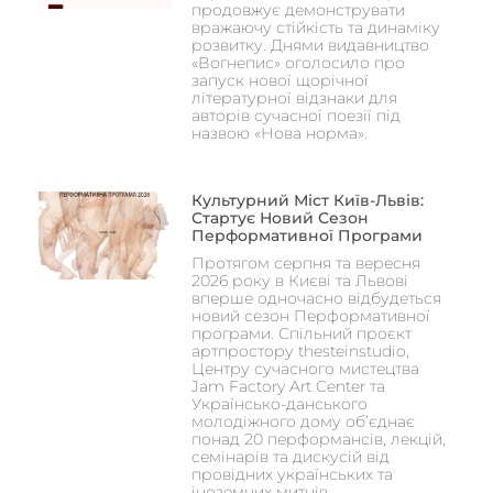
продовжує демонструвати
вражаючу стійкість та динаміку
розвитку. Днями видавництво
«Вогнепис» оголосило про
запуск нової щорічної
літературної відзнаки для
авторів сучасної поезії під
назвою «Нова норма».
Культурний Міст Київ-Львів:
Стартує Новий Сезон
Перформативної Програми
Протягом серпня та вересня
2026 року в Києві та Львові
вперше одночасно відбудеться
новий сезон Перформативної
програми. Спільний проєкт
артпростору thesteinstudio,
Центру сучасного мистецтва
Jam Factory Art Center та
Українсько-данського
молодіжного дому об’єднає
понад 20 перформансів, лекцій,
семінарів та дискусій від
провідних українських та
іноземних митців.