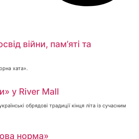
від війни, пам’яті та
орна хата».
» у River Mall
країнські обрядові традиції кінця літа із сучасним
Нова норма»