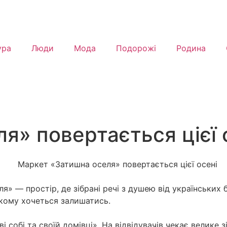
ура
Люди
Мода
Подорожі
Родина
я» повертається цієї 
я» — простір, де зібрані речі з душею від українських 
якому хочеться залишатись.
 собі та своїй домівці». На відвідувачів чекає велике з