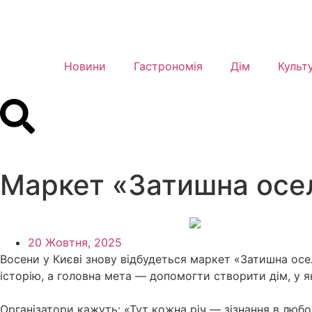
Новини
Гастрономія
Дім
Культ
Маркет «Затишна осел
20 Жовтня, 2025
Восени у Києві знову відбудеться маркет «Затишна осел
історію, а головна мета — допомогти створити дім, у 
Організатори кажуть: «Тут кожна річ — зізнання в любові