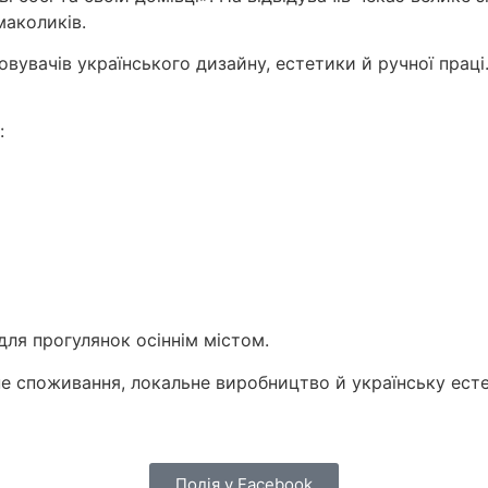
маколиків.
вувачів українського дизайну, естетики й ручної праці.
:
для прогулянок осіннім містом.
не споживання, локальне виробництво й українську есте
Подія у Facebook