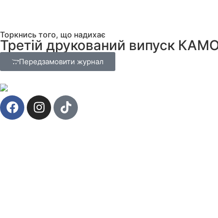
Торкнись того, що надихає
Третій друкований випуск КАМ
Передзамовити журнал