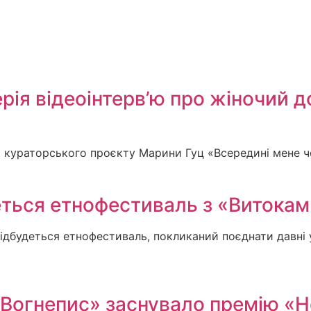
ія відеоінтерв’ю про жіночий дос
ія кураторського проєкту Марини Гуц «Всередині мене ч
еться етнофестиваль з «Витоками
 відбудеться етнофестиваль, покликаний поєднати давні у
«Вогнепис» заснувало премію «