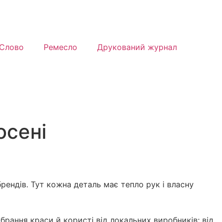
Слово
Ремесло
Друкований журнал
осені
брендів. Тут кожна деталь має тепло рук і власну
ібрання краси й користі від локальних виробників: від