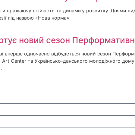
 вражаючу стійкість та динаміку розвитку. Днями вид
езії під назвою «Нова норма».
артує новий сезон Перформативн
ові вперше одночасно відбудеться новий сезон Перформ
y Art Center та Українсько-данського молодіжного дому 
.