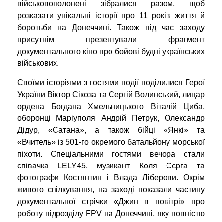
військовополонені зібралися разом, щоб
розказати унікальні історії про 11 років життя й
боротьби на Донеччині. Також під час заходу
присутнім презентували фрагмент
документального кіно про бойові будні українських
військових.
Своїми історіями з гостями події поділилися Герої
України Віктор Сікоза та Сергій Волинський, лицар
ордена Богдана Хмельницького Віталій Циба,
оборонці Маріуполя Андрій Петрук, Олександр
Дідур, «Сатана», а також бійці «Янкі» та
«Вчитель» із 501-го окремого батальйону морської
піхоти. Спеціальними гостями вечора стали
співачка LELY45, музикант Коля Сєрга та
фотографи Костянтин і Влада Ліберови. Окрім
живого спілкування, на заході показали частину
документальної стрічки «Джин в повітрі» про
роботу підрозділу FPV на Донеччині, яку повністю