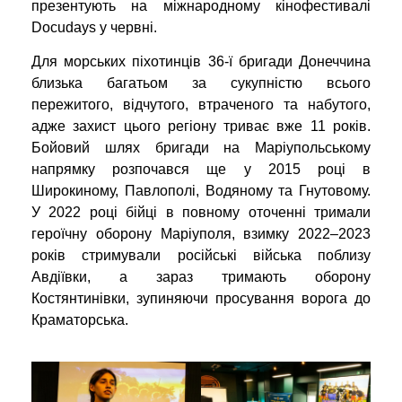
презентують на міжнародному кінофестивалі
Docudays у червні.
Для морських піхотинців 36-ї бригади Донеччина
близька багатьом за сукупністю всього
пережитого, відчутого, втраченого та набутого,
адже захист цього регіону триває вже 11 років.
Бойовий шлях бригади на Маріупольському
напрямку розпочався ще у 2015 році в
Широкиному, Павлополі, Водяному та Гнутовому.
У 2022 році бійці в повному оточенні тримали
героїчну оборону Маріуполя, взимку 2022–2023
років стримували російські війська поблизу
Авдіївки, а зараз тримають оборону
Костянтинівки, зупиняючи просування ворога до
Краматорська.