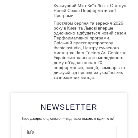
Культурний Міст Київ-Львів: Стартує
Новий Сезон Перформативної
Програми
Протягом серпня та вересня 2026
року в Києві та Львові вперше
одночасно відбудеться новий сезон
Перформативної програми.
Спільний проєкт артпростору
thesteinstudio, Центру сучасного
мистецтва Jam Factory Art Center та
Українсько-данського молодіжного
дому об’єднає понад 20
перформансів, лекцій, семінарів та
дискусій від провідних українських
та іноземних митців.
NEWSLETTER
Твоє джерело цікавого — підписка всього в один клік!