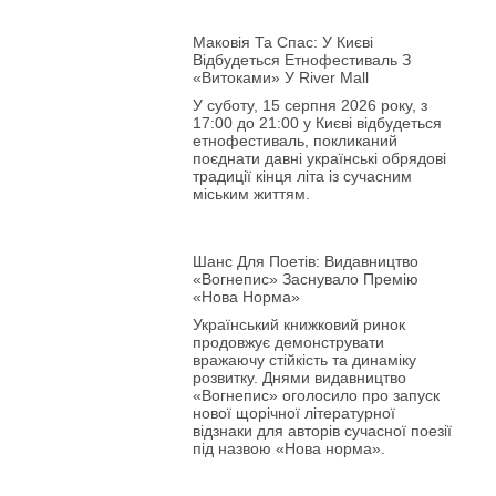
Маковія Та Спас: У Києві
Відбудеться Етнофестиваль З
«Витоками» У River Mall
У суботу, 15 серпня 2026 року, з
17:00 до 21:00 у Києві відбудеться
етнофестиваль, покликаний
поєднати давні українські обрядові
традиції кінця літа із сучасним
міським життям.
Шанс Для Поетів: Видавництво
«Вогнепис» Заснувало Премію
«Нова Норма»
Український книжковий ринок
продовжує демонструвати
вражаючу стійкість та динаміку
розвитку. Днями видавництво
«Вогнепис» оголосило про запуск
нової щорічної літературної
відзнаки для авторів сучасної поезії
під назвою «Нова норма».