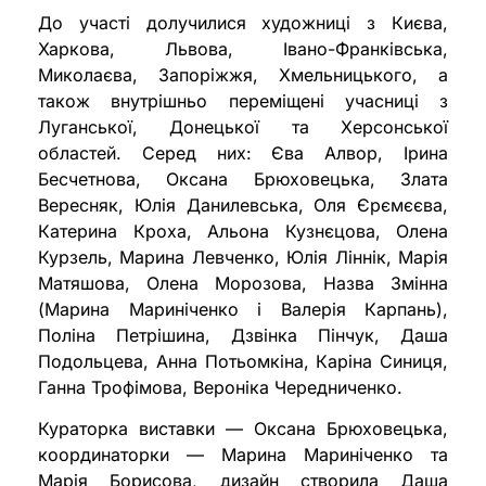
До участі долучилися художниці з Києва,
Харкова, Львова, Івано-Франківська,
Миколаєва, Запоріжжя, Хмельницького, а
також внутрішньо переміщені учасниці з
Луганської, Донецької та Херсонської
областей. Серед них: Єва Алвор, Ірина
Бесчетнова, Оксана Брюховецька, Злата
Вересняк, Юлія Данилевська, Оля Єрємєєва,
Катерина Кроха, Альона Кузнєцова, Олена
Курзель, Марина Левченко, Юлія Ліннік, Марія
Матяшова, Олена Морозова, Назва Змінна
(Марина Мариніченко і Валерія Карпань),
Поліна Петрішина, Дзвінка Пінчук, Даша
Подольцева, Анна Потьомкіна, Каріна Синиця,
Ганна Трофімова, Вероніка Чередниченко.
Кураторка виставки — Оксана Брюховецька,
координаторки — Марина Мариніченко та
Марія Борисова, дизайн створила Даша