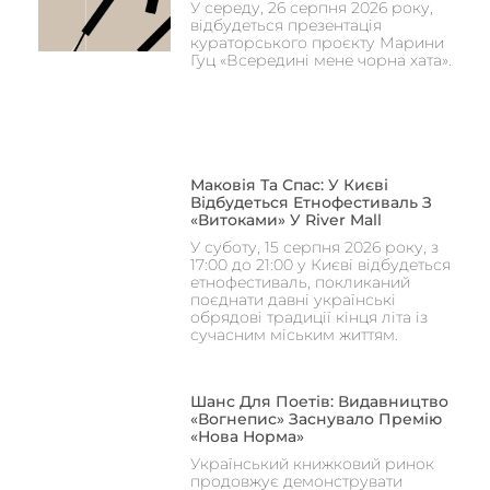
У середу, 26 серпня 2026 року,
відбудеться презентація
кураторського проєкту Марини
Гуц «Всередині мене чорна хата».
Маковія Та Спас: У Києві
Відбудеться Етнофестиваль З
«Витоками» У River Mall
У суботу, 15 серпня 2026 року, з
17:00 до 21:00 у Києві відбудеться
етнофестиваль, покликаний
поєднати давні українські
обрядові традиції кінця літа із
сучасним міським життям.
Шанс Для Поетів: Видавництво
«Вогнепис» Заснувало Премію
«Нова Норма»
Український книжковий ринок
продовжує демонструвати