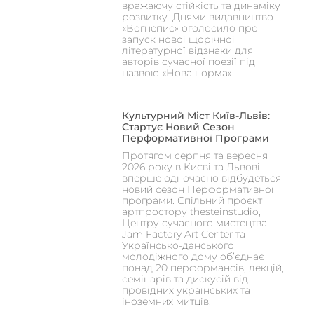
вражаючу стійкість та динаміку
розвитку. Днями видавництво
«Вогнепис» оголосило про
запуск нової щорічної
літературної відзнаки для
авторів сучасної поезії під
назвою «Нова норма».
Культурний Міст Київ-Львів:
Стартує Новий Сезон
Перформативної Програми
Протягом серпня та вересня
2026 року в Києві та Львові
вперше одночасно відбудеться
новий сезон Перформативної
програми. Спільний проєкт
артпростору thesteinstudio,
Центру сучасного мистецтва
Jam Factory Art Center та
Українсько-данського
молодіжного дому об’єднає
понад 20 перформансів, лекцій,
семінарів та дискусій від
провідних українських та
іноземних митців.