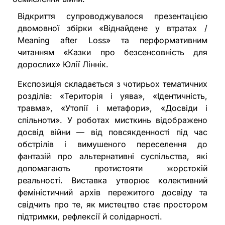
Відкриття супроводжувалося презентацією
двомовної збірки «Віднайдене у втратах /
Meaning after Loss» та перформативним
читанням «Казки про безсенсовність для
дорослих» Юлії Ліннік.
Експозиція складається з чотирьох тематичних
розділів: «Територія і уява», «Ідентичність,
травма», «Утопії і метафори», «Досвіди і
спільноти». У роботах мисткинь відображено
досвід війни — від повсякденності під час
обстрілів і вимушеного переселення до
фантазій про альтернативні суспільства, які
допомагають протистояти жорстокій
реальності. Виставка утворює колективний
феміністичний архів пережитого досвіду та
свідчить про те, як мистецтво стає простором
підтримки, рефлексії й солідарності.