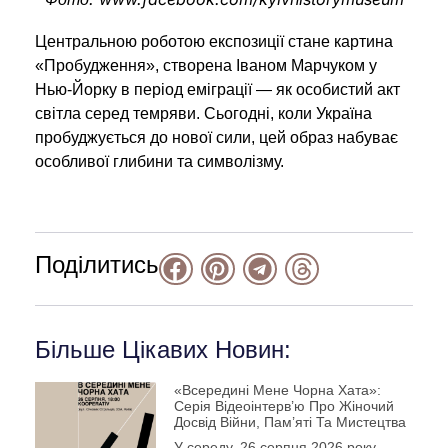
Центральною роботою експозиції стане картина
«Пробудження», створена Іваном Марчуком у
Нью-Йорку в період еміграції — як особистий акт
світла серед темряви. Сьогодні, коли Україна
пробуджується до нової сили, цей образ набуває
особливої глибини та символізму.
Поділитись
Більше Цікавих Новин:
«Всередині Мене Чорна Хата»:
Серія Відеоінтерв’ю Про Жіночий
Досвід Війни, Пам’яті Та Мистецтва
У середу, 26 серпня 2026 року,