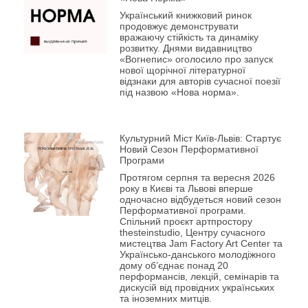
Український книжковий ринок
продовжує демонструвати
вражаючу стійкість та динаміку
розвитку. Днями видавництво
«Вогнепис» оголосило про запуск
нової щорічної літературної
відзнаки для авторів сучасної поезії
під назвою «Нова норма».
Культурний Міст Київ-Львів: Стартує
Новий Сезон Перформативної
Програми
Протягом серпня та вересня 2026
року в Києві та Львові вперше
одночасно відбудеться новий сезон
Перформативної програми.
Спільний проєкт артпростору
thesteinstudio, Центру сучасного
мистецтва Jam Factory Art Center та
Українсько-данського молодіжного
дому об’єднає понад 20
перформансів, лекцій, семінарів та
дискусій від провідних українських
та іноземних митців.