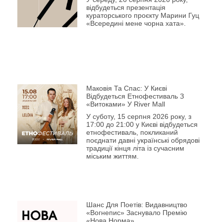
відбудеться презентація
кураторського проєкту Марини Гуц
«Всередині мене чорна хата».
Маковія Та Спас: У Києві
Відбудеться Етнофестиваль З
«Витоками» У River Mall
У суботу, 15 серпня 2026 року, з
17:00 до 21:00 у Києві відбудеться
етнофестиваль, покликаний
поєднати давні українські обрядові
традиції кінця літа із сучасним
міським життям.
Шанс Для Поетів: Видавництво
«Вогнепис» Заснувало Премію
«Нова Норма»