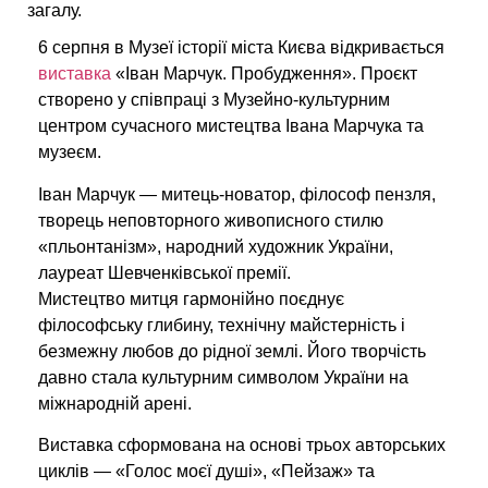
загалу.
6 серпня в Музеї історії міста Києва відкривається
виставка
«Іван Марчук. Пробудження».
Проєкт
створено у співпраці з Музейно-культурним
центром сучасного мистецтва Івана Марчука та
музеєм.
Іван Марчук — митець-новатор, філософ пензля,
творець неповторного живописного стилю
«пльонтанізм», народний художник України,
лауреат Шевченківської премії.
Мистецтво митця гармонійно поєднує
філософську глибину, технічну майстерність і
безмежну любов до рідної землі. Його творчість
давно стала культурним символом України на
міжнародній арені.
Виставка сформована на основі трьох авторських
циклів — «Голос моєї душі», «Пейзаж» та