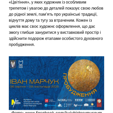
«Цвітіння», у яких художник із особливим
трепетом і увагою до деталей показує свою любов
до рідної землі, пам’ять про українські традиції,
відчуття дому та тугу за втраченим.
Кожен із
циклів має своє художнє оформлення, що дає
змогу глибше зануритися у виставковий простір і
здійснити подорож етапами особистого духовного
пробудження.
Фото: www.facebook.com/kyivhistorymuseum