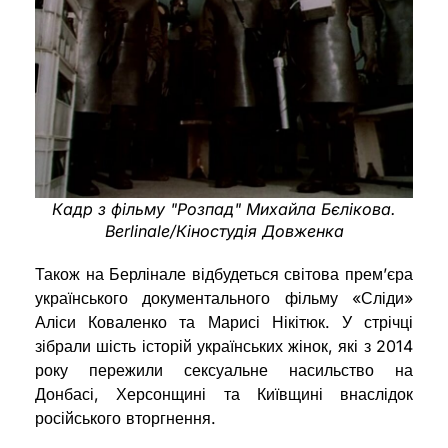
Кадр з фільму "Розпад" Михайла Бєлікова.
Berlinale/Кіностудія Довженка
Також на Берлінале відбудеться світова прем’єра
українського документального фільму «Сліди»
Аліси Коваленко та Марисі Нікітюк. У стрічці
зібрали шість історій українських жінок, які з 2014
року пережили сексуальне насильство на
Донбасі, Херсонщині та Київщині внаслідок
російського вторгнення.