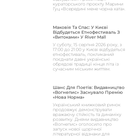
кураторського проєкту Марини
Гуц «Всередині мене чорна хата».
Маковія Та Спас: У Києві
Відбудеться Етнофестиваль З
«Витоками» У River Mall
У суботу, 15 серпня 2026 року, з
17:00 до 21:00 у Києві відбудеться
етнофестиваль, покликаний
поєднати давні українські
обрядові традиції кінця літа із
сучасним міським життям.
Шанс Для Поетів: Видавництво
«Вогнепис» Заснувало Премію
«Нова Норма»
Український книжковий ринок
продовжує демонструвати
вражаючу стійкість та динаміку
розвитку. Днями видавництво
«Вогнепис» оголосило про
запуск нової щорічної
літературної відзнаки для