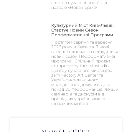
авторів сучасної поезії під
назвою «Нова норма».
Культурний Міст Київ-Львів:
Стартує Новий Сезон
Перформативної Програми
Протягом серпня та вересня
2026 року в Києві та Львові
вперше одночасно відбудеться
новий сезон Перформативної
програми. Спільний проєкт
артпростору thesteinstudio,
Центру сучасного мистецтва
Jam Factory Art Center та
Українсько-данського
молодіжного дому об’єднає
понад 20 перформансів, лекцій,
семінарів та дискусій від
провідних українських та
іноземних митців.
NEWSLETTER