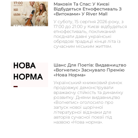
Маковія Та Спас: У Києві
Відбудеться Етнофестиваль З
«Витоками» У River Mall
У суботу, 15 серпня 2026 року, з
17:00 до 21:00 у Києві відбудеться
етнофестиваль, покликаний
поєднати давні українські
обрядові традиції кінця літа із
сучасним міським життям.
Шанс Для Поетів: Видавництво
«Вогнепис» Заснувало Премію
«Нова Норма»
Український книжковий ринок
продовжує демонструвати
вражаючу стійкість та динаміку
розвитку. Днями видавництво
«Вогнепис» оголосило про
запуск нової щорічної
літературної відзнаки для
авторів сучасної поезії під
назвою «Нова норма».