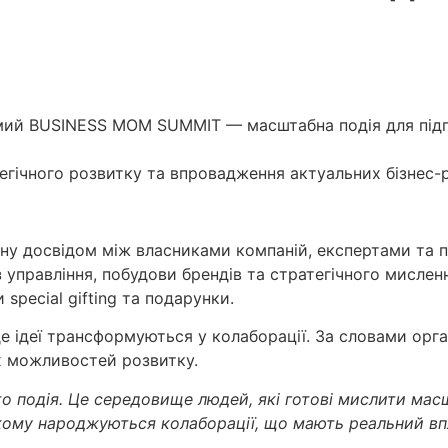
сьмий BUSINESS MOM SUMMIT — масштабна подія для підп
тегічного розвитку та впровадження актуальних бізнес-р
іну досвідом між власниками компаній, експертами та 
з управління, побудови брендів та стратегічного мислен
 special gifting та подарунки.
 де ідеї трансформуються у колаборації. За словами о
х можливостей розвитку.
 подія. Це середовище людей, які готові мислити масш
якому народжуються колаборації, що мають реальний вп