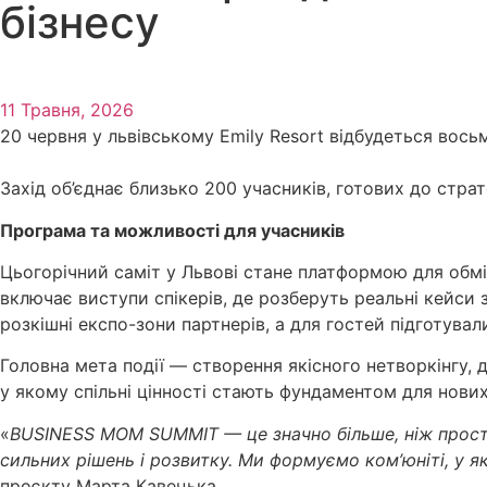
бізнесу
11 Травня, 2026
20 червня у львівському Emily Resort відбудеться во
Захід об’єднає близько 200 учасників, готових до стра
Програма та можливості для учасників
Цьогорічний саміт у Львові стане платформою для обм
включає виступи спікерів, де розберуть реальні кейси 
розкішні експо-зони партнерів, а для гостей підготували
Головна мета події — створення якісного нетворкінгу,
у якому спільні цінності стають фундаментом для нови
«
BUSINESS MOM SUMMIT — це значно більше, ніж просто
сильних рішень і розвитку. Ми формуємо ком’юніті, у 
проєкту Марта Кавецька.