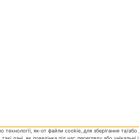
ехнології, як-от файли cookie, для зберігання та/або 
кі дані, як поведінка під час перегляду або унікальні і