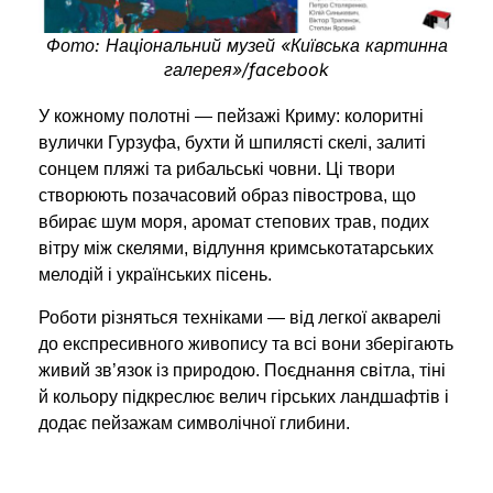
Фото: Нацiональний музей «Київська картинна
галерея»/facebook
У кожному полотні — пейзажі Криму: колоритні
вулички Гурзуфа, бухти й шпилясті скелі, залиті
сонцем пляжі та рибальські човни. Ці твори
створюють позачасовий образ півострова, що
вбирає шум моря, аромат степових трав, подих
вітру між скелями, відлуння кримськотатарських
мелодій і українських пісень.
Роботи різняться техніками — від легкої акварелі
до експресивного живопису та всі вони зберігають
живий зв’язок із природою. Поєднання світла, тіні
й кольору підкреслює велич гірських ландшафтів і
додає пейзажам символічної глибини.