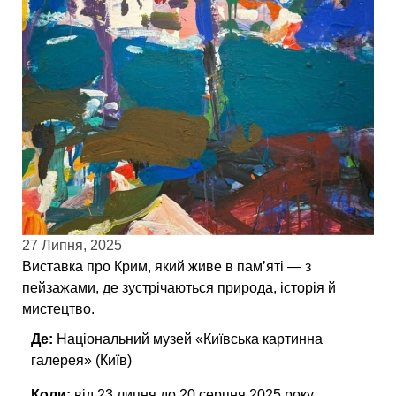
27 Липня, 2025
Виставка про Крим, який живе в памʼяті — з
пейзажами, де зустрічаються природа, історія й
мистецтво.
Де:
Нацiональний музей «Київська картинна
галерея» (Київ)
Коли:
від 23 липня до 20 серпня 2025 року