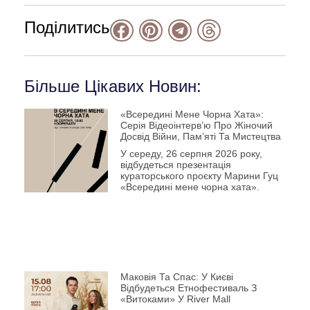
Поділитись
Більше Цікавих Новин:
«Всередині Мене Чорна Хата»:
Серія Відеоінтерв’ю Про Жіночий
Досвід Війни, Пам’яті Та Мистецтва
У середу, 26 серпня 2026 року,
відбудеться презентація
кураторського проєкту Марини Гуц
«Всередині мене чорна хата».
Маковія Та Спас: У Києві
Відбудеться Етнофестиваль З
«Витоками» У River Mall