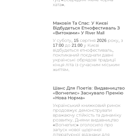
хата».
Маковія Та Спас: У Києві
Відбудеться Етнофестиваль З
«Витоками» У River Mall
У суботу, 15 серпня 2026 року, з
17:00 до 21:00 у Києві
відбудеться етнофестиваль,
покликаний поєднати давні
українські обрядові традиції
кінця літа із сучасним міським
життям.
Шанс Для Поетів: Видавництво
«Вогнепис» Заснувало Премію
«Нова Норма»
Український книжковий ринок
продовжує демонструвати
вражаючу стійкість та динаміку
розвитку. Днями видавництво
«Вогнепис» оголосило про
запуск нової щорічної
літературної відзнаки для