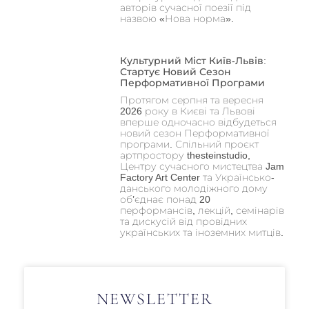
авторів сучасної поезії під
назвою «Нова норма».
Культурний Міст Київ-Львів:
Стартує Новий Сезон
Перформативної Програми
Протягом серпня та вересня
2026 року в Києві та Львові
вперше одночасно відбудеться
новий сезон Перформативної
програми. Спільний проєкт
артпростору thesteinstudio,
Центру сучасного мистецтва Jam
Factory Art Center та Українсько-
данського молодіжного дому
об’єднає понад 20
перформансів, лекцій, семінарів
та дискусій від провідних
українських та іноземних митців.
NEWSLETTER