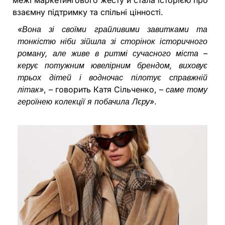
межі маркетингового жесту й стала історією про
взаємну підтримку та спільні цінності.
«Вона зі своїми грайливими завитками та
тонкістю ніби зійшла зі сторінок історичного
роману, але живе в ритмі сучасного міста –
керує потужним ювелірним брендом, виховує
трьох дітей і водночас пілотує справжній
літак»
, – говорить Катя Сільченко, –
саме тому
героїнею колекції я побачила Лєру»
.