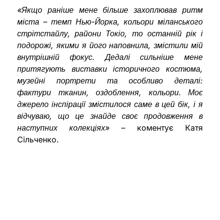
«Якщо раніше мене більше захоплював ритм
міста – темп Нью-Йорка, кольори міланського
стрітстайлу, райони Токіо, то останній рік і
подорожі, якими я його наповнила, змістили мій
внутрішній фокус. Дедалі сильніше мене
притягують виставки історичного костюма,
музейні портрети та особливо деталі:
фактури тканин, оздоблення, кольори. Моє
джерело інспірації змістилося саме в цей бік, і я
відчуваю, що це знайде своє продовження в
наступних колекціях»
– коментує Катя
Сільченко.