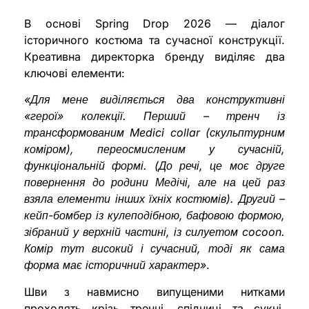
В основі Spring Drop 2026 — діалог
історичного костюма та сучасної конструкції.
Креативна директорка бренду виділяє два
ключові елементи:
«Для мене виділяється два конструктивні
«герої» колекції. Перший – тренч із
трансформованим Medici collar (скульптурним
коміром), переосмисленим у сучасній,
функціональній формі. (До речі, це моє друге
повернення до родини Медічі, але на цей раз
взяла елементи інших їхніх костюмів). Другий –
кейп-бомбер із кулеподібною, бафовою формою,
зібраний у верхній частині, із силуетом cocoon.
Комір тут високий і сучасний, тоді як сама
форма має історичний характер»
.
Шви з навмисно випущеними нитками
проходять крізь тренчі, спідниці та сукні,