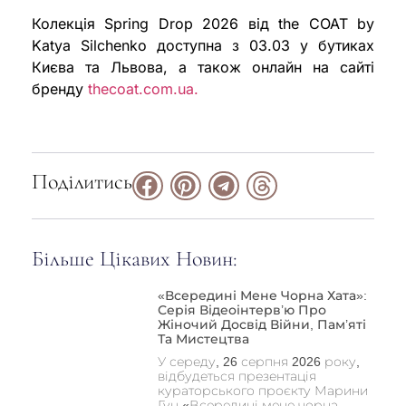
Колекція Spring Drop 2026 від the COAT by
Katya Silchenko доступна з 03.03 у бутиках
Києва та Львова, а також онлайн на сайті
бренду
thecoat.com.ua.
Поділитись
Більше Цікавих Новин:
«Всередині Мене Чорна Хата»:
Серія Відеоінтерв’ю Про
Жіночий Досвід Війни, Пам’яті
Та Мистецтва
У середу, 26 серпня 2026 року,
відбудеться презентація
кураторського проєкту Марини
Гуц «Всередині мене чорна