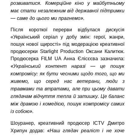
розвиватися. Комерційне кіно у майбутньому
має стати незалежним від державної підтримки
— саме до цього ми прагнемо».
Після короткої перерви відбулася дискусія
«Український серіал у добу змін: герої, жанри,
пошук нової щирості» під модерацією креативної
продюсерки Starlight Production Оксани Калитюк.
Продюсерка FILM UA Анна Єлісєєва зазначила:
«Український контент наразі — це пошук
компромісу: як бути чесними щодо того, що ми
живемо, що серед нас ветерани, люди з
травмами та втратами, але при цьому давати
глядачам відчуття тепла й затишку. Це баланс
між драмою і комедією, пошук компромісу самих
із собою».
Шоуранер, креативний продюсер ICTV Дмитро
«Наш глядач реаліст і не хоче
Хрипун додав: