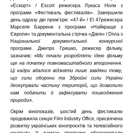
«Ескорт» / Escort режисера Лукаса Ноли з
програми «Фестиваль фестивалів». Завершили
день одразу дві прем’єри: «47-й» / El 47режисера
Марселя Баррени з програми «Найкраще з
Європи» та документальна стрічка «Дівія» / Divia з
Національної документальної конкурсної
програми. Дмитро Гришко, режисер фільму,
«Ми почали розробляти ідею фільму
зазначив:
ще на початку повномасштабного вторгнення.
Ці кадри вдалося відзняти лише завдяки тому,
що сили оборони та Збройні сили України
деокупували частину територій, що дозволило
нам побачити й зафіксувати пошкодження
природи».
Окрім кінопоказів, шостий день фестивалю
продовжила секція Film Industry Office, присвячена
розвитку українських кінопроєктів та телевізійного
контенту. У рамках програми обговорювали