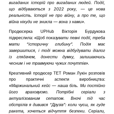
вигаданих історій про вигаданих людей. Події,
що відбуваються з 2022 року, — це нова
реальність. Історії не про війну, а про те, що
війна нікуди не зникла — вона з нами»
.
Продюсерка UPHub Вікторія Бурдукова
«Щоб показувати певні події, треба
підкреслила:
мати “історичну глибину”. Подія має
завершитися, і тоді можна відбудувати діалог
із глядачем, донести думку, залишаючись
чесним і не травмуючи чужих почуттів».
Креативний продюсер ТЕТ Роман Лукін розповів
про практичні аспекти виробництва:
«Маржинальний кейс — наша біль. Ми постійно
його враховуємо. Потрібні серіали з
актуалізованим сетапом. Вночі під час
обстрілів я дивився “Друзів”: коли чуєш, як гуде
ракета, хочеться відчуття безпеки. Серіали,