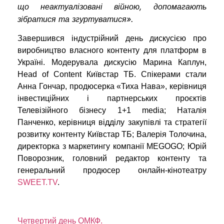
що неактуалізовані війною, допомагають
зібратися та згуртуватися».
Завершився індустрійний день дискусією про
виробництво власного контенту для платформ в
Україні. Модерувала дискусію Марина Каплун,
Head of Content Київстар ТБ. Спікерами стали
Анна Гончар, продюсерка «Тиха Нава», керівниця
інвестиційних і партнерських проєктів
Телевізійного бізнесу 1+1 media; Наталія
Панченко, керівниця відділу закупівлі та стратегії
розвитку контенту Київстар ТБ; Валерія Толочина,
директорка з маркетингу компанії MEGOGO; Юрій
Поворозник, головний редактор контенту та
генеральний продюсер онлайн-кінотеатру
SWEET.TV
.
Четвертий день ОМКФ.