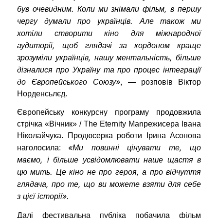
був очевидним. Коли ми знімали фільм, в першу
чергу думали про українців. Але також ми
хотіли створити кіно для міжнародної
аудиторії, щоб глядачі за кордоном краще
зрозуміли українців, нашу ментальність, більше
дізналися про Україну та про процес інтеграції
до Європейського Союзу»
, — розповів Віктор
Норденсьлєд.
Європейську конкурсну програму продовжила
стрічка «Вічник» / The Eternity Manрежисера Івана
Ніколайчука. Продюсерка роботи Ірина Асонова
«Ми повинні цінувати те, що
наголосила:
маємо, і більше усвідомлювати наше щастя в
цю мить. Це кіно не про героя, а про відчуття
глядача, про те, що ви можете взяти для себе
з цієї історії».
Далі фестивальна публіка побачила фільм