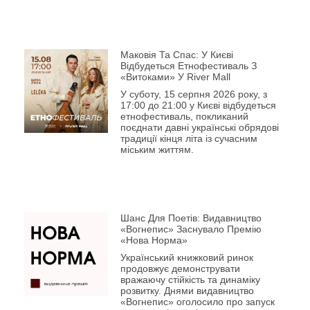
Маковія Та Спас: У Києві
Відбудеться Етнофестиваль З
«Витоками» У River Mall
У суботу, 15 серпня 2026 року, з
17:00 до 21:00 у Києві відбудеться
етнофестиваль, покликаний
поєднати давні українські обрядові
традиції кінця літа із сучасним
міським життям.
Шанс Для Поетів: Видавництво
«Вогнепис» Заснувало Премію
«Нова Норма»
Український книжковий ринок
продовжує демонструвати
вражаючу стійкість та динаміку
розвитку. Днями видавництво
«Вогнепис» оголосило про запуск