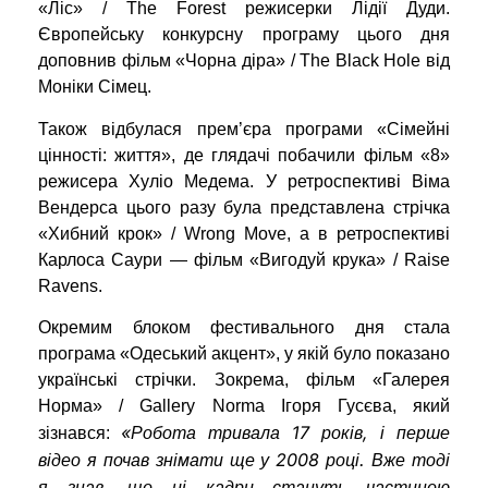
«Ліс» / The Forest режисерки Лідії Дуди.
Європейську конкурсну програму цього дня
доповнив фільм «Чорна діра» / The Black Hole від
Моніки Сімец.
Також відбулася прем’єра програми «Сімейні
цінності: життя», де глядачі побачили фільм «8»
режисера Хуліо Медема. У ретроспективі Віма
Вендерса цього разу була представлена стрічка
«Хибний крок» / Wrong Move, а в ретроспективі
Карлоса Саури — фільм «Вигодуй крука» / Raise
Ravens.
Окремим блоком фестивального дня стала
програма «Одеський акцент», у якій було показано
українські стрічки. Зокрема, фільм «Галерея
Норма» / Gallery Norma Ігоря Гусєва, який
«Робота тривала 17 років, і перше
зізнався:
відео я почав знімати ще у 2008 році. Вже тоді
я знав, що ці кадри стануть частиною