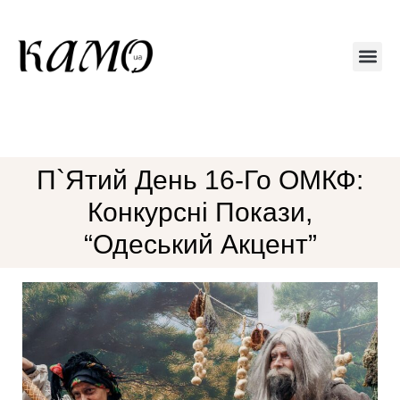
Друкований 
П`ятий День 16-Го ОМКФ:
Конкурсні Покази,
“Одеський Акцент”