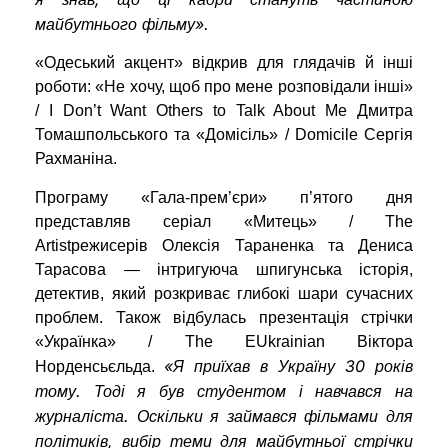
майбутнього фільму».
«Одеський акцент» відкрив для глядачів й інші
роботи: «Не хочу, щоб про мене розповідали інші»
/ I Don’t Want Others to Talk About Me Дмитра
Томашпольського та «Домісіль» / Domicile Сергія
Рахманіна.
Програму «Гала-прем’єри» п’ятого дня
представляв серіал «Митець» / The
Artistрежисерів Олексія Тараненка та Дениса
Тарасова — інтригуюча шпигунська історія,
детектив, який розкриває глибокі шари сучасних
проблем. Також відбулась презентація стрічки
«Українка» / The EUkrainian Віктора
«Я приїхав в Україну 30 років
Норденсьєльда.
тому. Тоді я був студентом і навчався на
журналіста. Оскільки я займався фільмами для
політиків, вибір теми для майбутньої стрічки