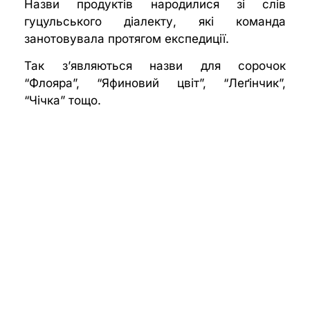
Назви продуктів народилися зі слів
гуцульського діалекту, які команда
занотовувала протягом експедиції.
Так з’являються назви для сорочок
“Флояра”, “Яфиновий цвіт”, “Леґінчик”,
“Чічка” тощо.