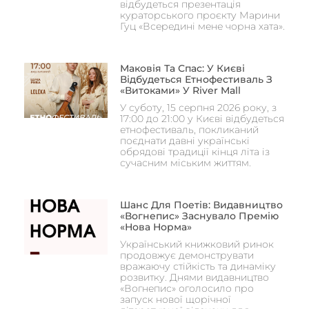
відбудеться презентація
кураторського проєкту Марини
Гуц «Всередині мене чорна хата».
Маковія Та Спас: У Києві
Відбудеться Етнофестиваль З
«Витоками» У River Mall
У суботу, 15 серпня 2026 року, з
17:00 до 21:00 у Києві відбудеться
етнофестиваль, покликаний
поєднати давні українські
обрядові традиції кінця літа із
сучасним міським життям.
Шанс Для Поетів: Видавництво
«Вогнепис» Заснувало Премію
«Нова Норма»
Український книжковий ринок
продовжує демонструвати
вражаючу стійкість та динаміку
розвитку. Днями видавництво
«Вогнепис» оголосило про
запуск нової щорічної