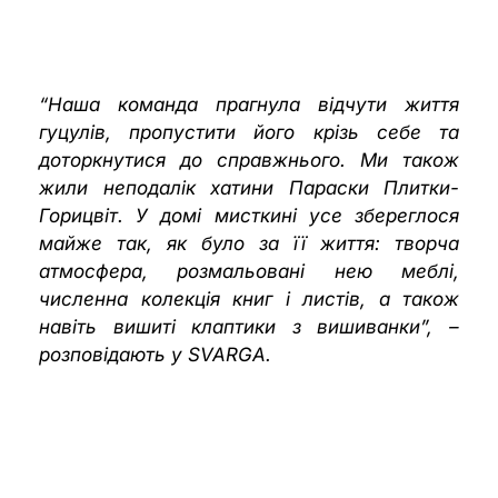
“Наша команда прагнула відчути життя
гуцулів, пропустити його крізь себе та
доторкнутися до справжнього.
Ми також
жили неподалік хатини Параски Плитки-
Горицвіт. У домі мисткині усе
збереглося
майже так, як було за її життя: творча
атмосфера, розмальовані нею меблі,
численна колекція книг і листів, а також
навіть вишиті клаптики з вишиванки”, –
розповідають у SVARGA.