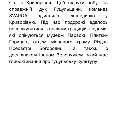
якої є Криворівня. Щоб відчути побут та
справжній дух Гуцульщини, команда
SVARGA здійснила експедицію у
Криворівню. Під час подорожі вдалось
поспілкуватися із носіями традицій: людьми,
які опікуються музеєм Параски Плитки-
Горицвіт, отцем місцевого храму Різдва
Пресвятої Богородиці, а також з
дослідником Іваном Зеленчуком, який має
глибокі знання про гуцульську культуру.