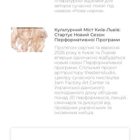
літературної відзнаки для
авторів сучасної поезії під
назвою «Нова норма».
Культурний Міст Київ-Львів:
Стартує Новий Сезон
Перформативної Програми
Протягом серпня та вересня
2026 року в Києві та Львові
вперше одночасно відбудеться
новий сезон Перформативної
програми. Спільний проєкт
артпростору thesteinstudio,
Центру сучасного мистецтва
Jam Factory Art Center та
Українсько-данського
молодіжного дому об’єднає
понад 20 перформансів, лекцій,
семінарів та дискусій від
провідних українських та
іноземних митців.