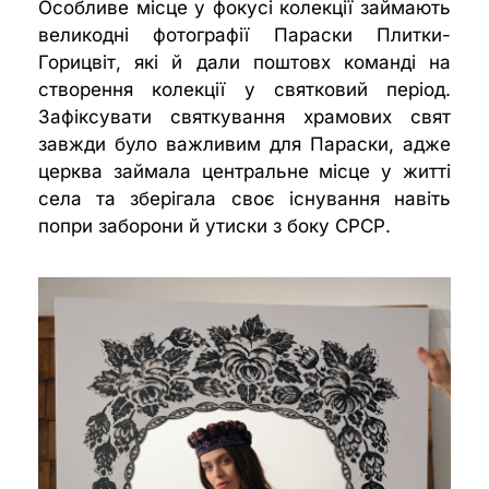
Особливе місце у фокусі колекції займають
великодні фотографії Параски Плитки-
Горицвіт, які й дали поштовх команді на
створення колекції у святковий період.
Зафіксувати святкування храмових свят
завжди було важливим для Параски, адже
церква займала центральне місце у житті
села та зберігала своє існування навіть
попри заборони й утиски з боку СРСР.