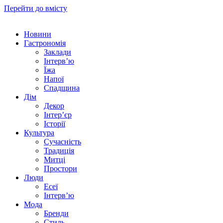
Перейти до вмісту
Новини
Гастрономія
Заклади
Інтерв’ю
Їжа
Напої
Спадщина
Дім
Декор
Інтер’єр
Історії
Культура
Сучасність
Традиція
Митці
Простори
Люди
Есеї
Інтерв’ю
Мода
Бренди
Стиль