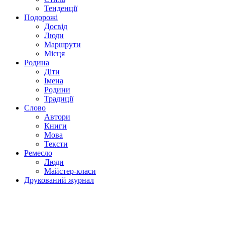
Тенденції
Подорожі
Досвід
Люди
Маршрути
Місця
Родина
Діти
Імена
Родини
Традиції
Слово
Автори
Книги
Мова
Тексти
Ремесло
Люди
Майстер-класи
Друкований журнал