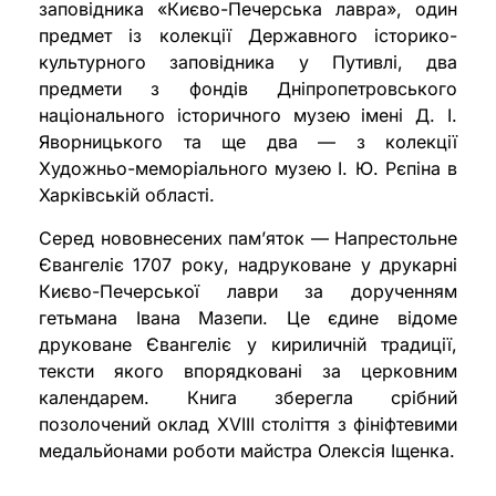
заповідника «Києво-Печерська лавра», один
предмет із колекції Державного історико-
культурного заповідника у Путивлі, два
предмети з фондів Дніпропетровського
національного історичного музею імені Д. І.
Яворницького та ще два — з колекції
Художньо-меморіального музею І. Ю. Рєпіна в
Харківській області.
Серед нововнесених пам’яток — Напрестольне
Євангеліє 1707 року, надруковане у друкарні
Києво-Печерської лаври за дорученням
гетьмана Івана Мазепи. Це єдине відоме
друковане Євангеліє у кириличній традиції,
тексти якого впорядковані за церковним
календарем. Книга зберегла срібний
позолочений оклад XVIII століття з фініфтевими
медальйонами роботи майстра Олексія Іщенка.