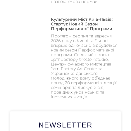
назвою «Нова норма».
Культурний Міст Київ-Львів:
Стартує Новий Сезон
Перформативної Програми
Протягом серпня та вересня
2026 року в Києві та Львові
вперше одночасно відбудеться
новий сезон Перформативної
програми. Спільний проєкт
артпростору thesteinstudio,
Центру сучасного мистецтва
Jam Factory Art Center та
Українсько-данського
молодіжного дому об’єднає
понад 20 перформансів, лекцій,
семінарів та дискусій від
провідних українських та
іноземних митців.
NEWSLETTER