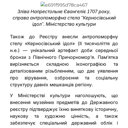
Зліва Напрестольне Євангеліє 1707 року,
справа антропоморфна стела "Керносівський
ідол". Міністерство культури
Також до Реєстру внесли антропоморфну
стелу «Керносівський ідол» (ІІ тисячоліття до
н.е.) — унікальний артефакт доби середньої
бронзи з Північного Причорномор’я. Пам’ятка
вирізняється складною іконографією та
деталізованим різьбленням, що дає уявлення
про вірування, озброєння та соціальну
структуру давніх мешканців регіону.
У Міністерстві культури наголошують, що
внесення музейних предметів до Державного
реєстру підтверджує їхню виняткову історичну,
наукову та художню цінність, а також
забезпечує спеціальний державний облік і