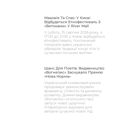
Маковія Та Спас: У Києві
Відбудеться Етнофестиваль З
«Витоками» У River Mall
У суботу, 15 серпня 2026 року, з
17:00 до 21:00 у Києві відбудеться
етнофестиваль, покликаний
поєднати давні українські
обрядові традиції кінця літа із
сучасним міським життям.
Шанс Для Поетів: Видавництво
«Вогнепис» Заснувало Премію
«Нова Норма»
Український книжковий ринок
продовжує демонструвати
вражаючу стійкість та динаміку
розвитку. Днями видавництво
«Вогнепис» оголосило про
запуск нової щорічної
літературної відзнаки для
авторів сучасної поезії під