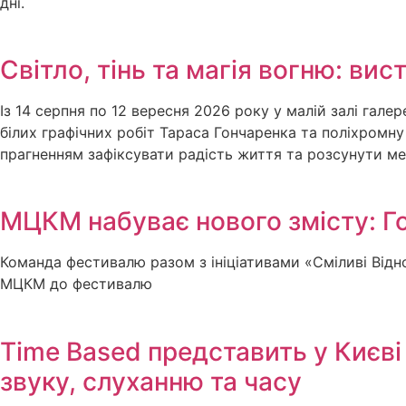
дні.
Світло, тінь та магія вогню: в
Із 14 серпня по 12 вересня 2026 року у малій залі гал
білих графічних робіт Тараса Гончаренка та поліхромн
прагненням зафіксувати радість життя та розсунути м
МЦКМ набуває нового змісту: Г
Команда фестивалю разом з ініціативами «Сміливі Відн
МЦКМ до фестивалю
Time Based представить у Києв
звуку, слуханню та часу