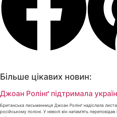
Більше цікавих новин:
Джоан Ролінґ підтримала україн
Британська письменниця Джоан Ролінґ надіслала листа 
російському полоні. У неволі він напам’ять переповід