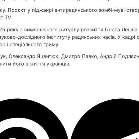
у. Проєкт у піджанрі антирадянського зомбі-муві створ
t TV
.
25 року з символічного ритуалу розбиття бюста Леніна 
ауково-дослідного інституту радянських часів. У кадрі
ок і спеціального гриму.
ук
,
Олександр Яцентюк
,
Дмитро Павко
,
Андрій Подлєс
ити його з життя українців.