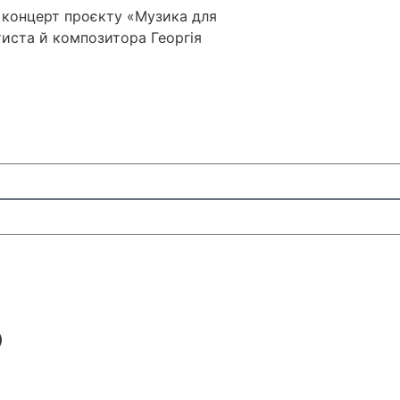
й концерт проєкту «Музика для
тиста й композитора Георгія
О