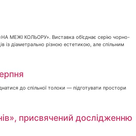
т «НА МЕЖІ КОЛЬОРУ». Виставка об’єднає серію чорно-
ів із діаметрально різною естетикою, але спільним
серпня
днатися до спільної толоки — підготувати простори
онів», присвячений дослідженню