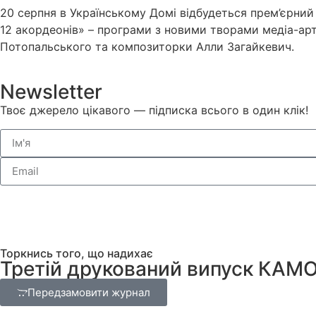
20 серпня в Українському Домі відбудеться прем’єрни
12 акордеонів» – програми з новими творами медіа-ар
Потопальського та композиторки Алли Загайкевич.
Newsletter
Твоє джерело цікавого — підписка всього в один клік!
Торкнись того, що надихає
Третій друкований випуск КАМ
Передзамовити журнал