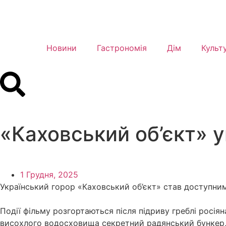
Новини
Гастрономія
Дім
Культ
«Каховський об’єкт» ув
1 Грудня, 2025
Український горор «Каховський об’єкт» став доступним на
Події фільму розгортаються після підриву греблі росія
висохлого водосховища секретний радянський бункер, 