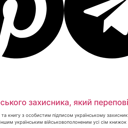
ського захисника, який перепові
та книгу з особистим підписом українському захиснику 
ав іншим українським військовополоненим усі сім книжо