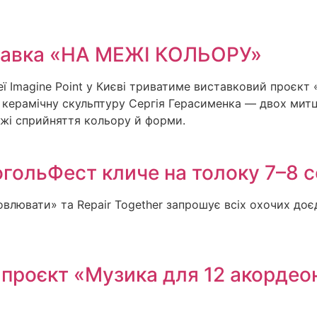
иставка «НА МЕЖІ КОЛЬОРУ»
ереї Imagine Point у Києві триватиме виставковий проєк
у керамічну скульптуру Сергія Герасименка — двох митц
ежі сприйняття кольору й форми.
огольФест кличе на толоку 7–8 
овлювати» та Repair Together запрошує всіх охочих доє
і проєкт «Музика для 12 акорде