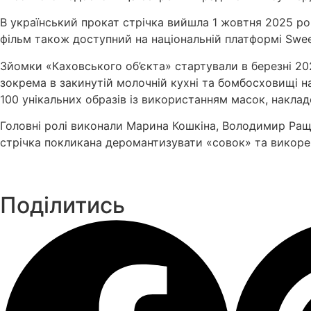
В український прокат стрічка вийшла 1 жовтня 2025 рок
фільм також доступний на національній платформі
Swee
Зйомки «Каховського об’єкта» стартували в березні 20
зокрема в закинутій молочній кухні та бомбосховищі н
100 унікальних образів із використанням масок, наклад
Головні ролі виконали
Марина Кошкіна
,
Володимир Ращ
стрічка покликана деромантизувати «совок» та викорен
Поділитись