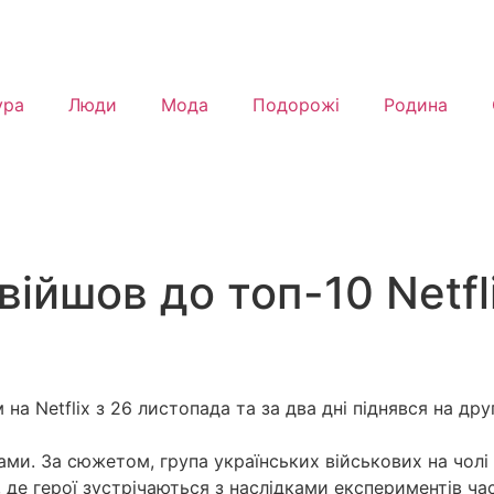
ура
Люди
Мода
Подорожі
Родина
ійшов до топ-10 Netfli
 Netflix з 26 листопада та за два дні піднявся на друге
нами. За сюжетом, група українських військових на чолі
де герої зустрічаються з наслідками експериментів ча