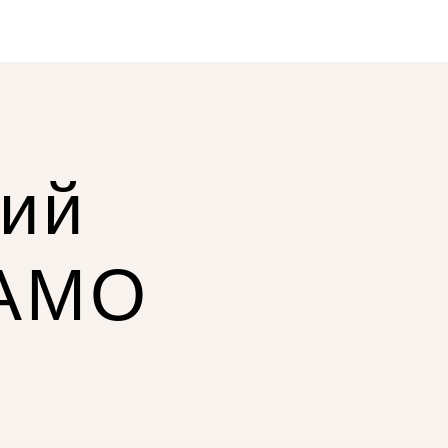
ний
КАМО