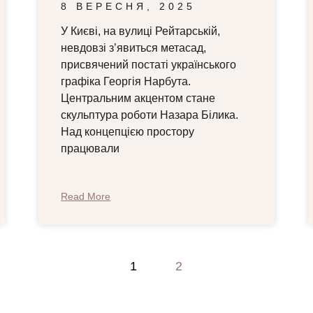
8 ВЕРЕСНЯ, 2025
У Києві, на вулиці Рейтарській,
невдовзі з’явиться метасад,
присвячений постаті українського
графіка Георгія Нарбута.
Центральним акцентом стане
скульптура роботи Назара Білика.
Над концепцією простору
працювали
Read More
1
2