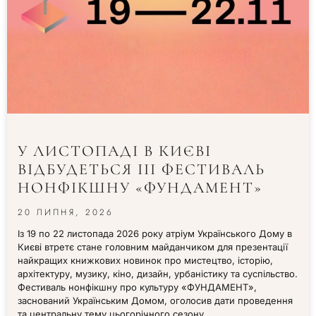
У ЛИСТОПАДІ В КИЄВІ
ВІДБУДЕТЬСЯ ІІІ ФЕСТИВАЛЬ
НОНФІКШНУ «ФУНДАМЕНТ»
20 ЛИПНЯ, 2026
Із 19 по 22 листопада 2026 року атріум Українського Дому в
Києві втретє стане головним майданчиком для презентації
найкращих книжкових новинок про мистецтво, історію,
архітектуру, музику, кіно, дизайн, урбаністику та суспільство.
Фестиваль нонфікшну про культуру «ФУНДАМЕНТ»,
заснований Українським Домом, оголосив дати проведення
та центральну тему цьогорічного сезону.