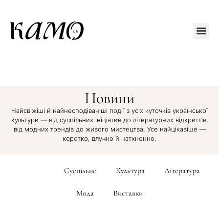
Друкований
Новини
Найсвіжіші й найнесподіваніші події з усіх куточків української
культури — від суспільних ініціатив до літературних відкриттів,
від модних трендів до живого мистецтва. Усе найцікавіше —
коротко, влучно й натхненно.
Новини
Суспільне
Культура
Література
Мода
Виставки