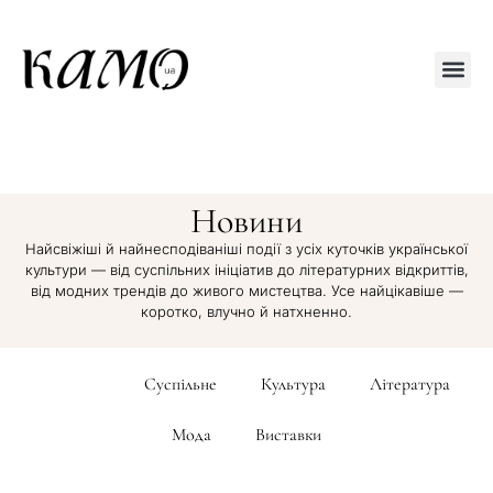
Друкований
Новини
Найсвіжіші й найнесподіваніші події з усіх куточків української
культури — від суспільних ініціатив до літературних відкриттів,
від модних трендів до живого мистецтва. Усе найцікавіше —
коротко, влучно й натхненно.
Новини
Суспільне
Культура
Література
Мода
Виставки