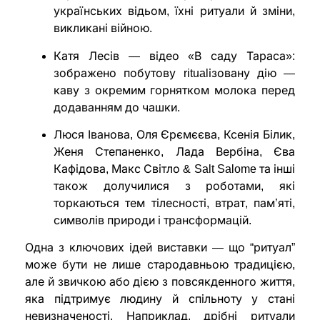
українських відьом, їхні ритуали й зміни,
викликані війною.
Катя Лесів — відео «В саду Тараса»:
зображено побутову ritualізовану дію —
каву з окремим горнятком молока перед
додаванням до чашки.
Люся Іванова, Оля Єрємєєва, Ксенія Білик,
Женя Степаненко, Лада Вербіна, Єва
Кафідова, Макс Світло & Salt Salome та інші
також долучилися з роботами, які
торкаються тем тілесності, втрат, пам’яті,
символів природи і трансформацій.
Одна з ключових ідей виставки — що “ритуал”
може бути не лише стародавньою традицією,
але й звичкою або дією з повсякденного життя,
яка підтримує людину й спільноту у стані
невизначеності. Наприклад, дрібні ритуали