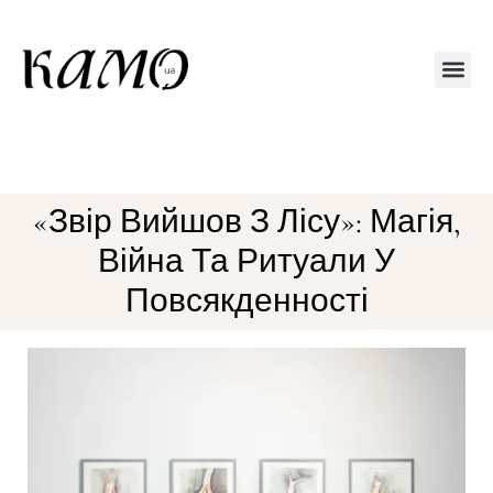
Друкований
«Звір Вийшов З Лісу»: Магія,
Війна Та Ритуали У
Повсякденності