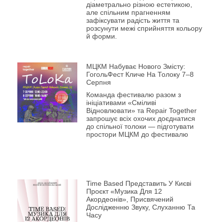
діаметрально різною естетикою,
але спільним прагненням
зафіксувати радість життя та
розсунути межі сприйняття кольору
й форми.
МЦКМ Набуває Нового Змісту:
ГогольФест Кличе На Толоку 7–8
Серпня
Команда фестивалю разом з
ініціативами «Сміливі
Відновлювати» та Repair Together
запрошує всіх охочих доєднатися
до спільної толоки — підготувати
простори МЦКМ до фестивалю
Time Based Представить У Києві
Проєкт «Музика Для 12
Акордеонів», Присвячений
Дослідженню Звуку, Слуханню Та
Часу