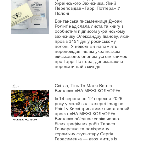
Українського Захисника, Який
Переповідав «Гаррі Поттера» У
Полоні
Британська письменниця Джоан
Ролінґ надіслала листа та книгу з
особистим підписом українському
захиснику Олександру Іванову, який
провів 1494 дні у російському
полоні. У неволі він напам’ять
переповідав іншим українським
військовополоненим усі сім книжок
про Гаррі Поттера, допомагаючи
пережити найважчі дні.
Світло, Тінь Та Магія Вогню:
Виставка «НА МЕЖІ КОЛЬОРУ»
Із 14 серпня по 12 вересня 2026
року у малій залі галереї Imagine
Point у Києві триватиме виставковий
проєкт «НА МЕЖІ КОЛЬОРУ».
Виставка об’єднає серію чорно-
білих графічних робіт Тараса
Гончаренка та поліхромну
керамічну скульптуру Сергія
Герасименка — двох митців із