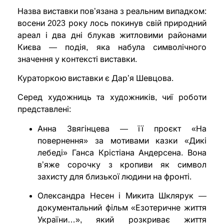
Назва виставки пов’язана з реальним випадком:
восени 2023 року лось покинув свій природний
ареал і два дні блукав житловими районами
Києва — подія, яка набула символічного
значення у контексті виставки.
Кураторкою виставки є Дар’я Шевцова.
Серед художниць та художників, чиї роботи
представлені:
Анна Звягінцева — її проєкт «На
повернення» за мотивами казки «Дикі
лебеді» Ганса Крістіана Андерсена. Вона
в’яже сорочку з кропиви як символ
захисту для близької людини на фронті.
Олександра Несен і Микита Шклярук —
документальний фільм «Езотеричне життя
України…», який розкриває життя