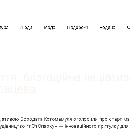
тура
Люди
Мода
Подорожі
Родина
С
тя: благодійна ініціати
овцева
іціативою Бородата Котомамуля оголосили про старт ма
удівництво «кОтОпарку» — інноваційного притулку для 