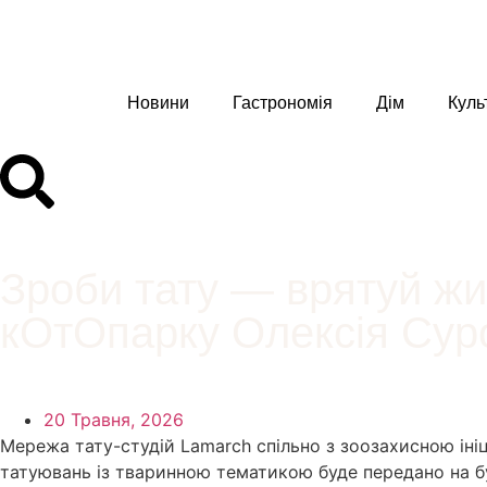
Новини
Гастрономія
Дім
Куль
Зроби тату — врятуй жит
кОтОпарку Олексія Сур
20 Травня, 2026
Мережа тату-студій Lamarch спільно з зоозахисною ін
татуювань із тваринною тематикою буде передано на б