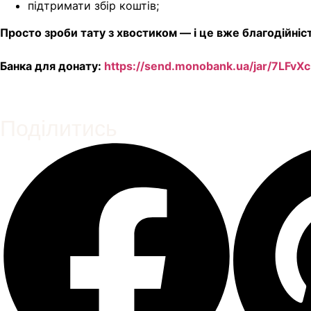
підтримати збір коштів;
Просто зроби тату з хвостиком — і це вже благодійніс
Банка для донату:
https://send.monobank.ua/jar/7LFvX
Поділитись