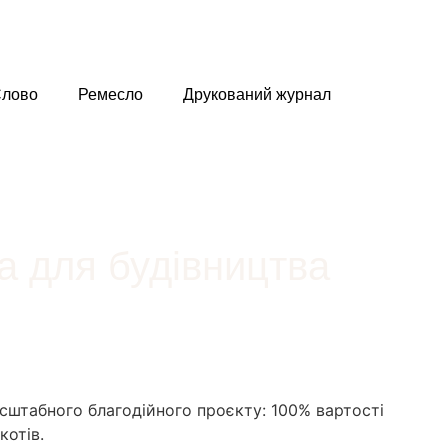
лово
Ремесло
Друкований журнал
ва для будівництва
сштабного благодійного проєкту: 100% вартості
котів.