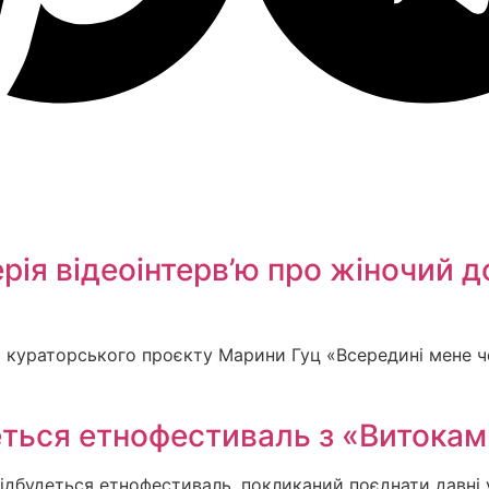
ія відеоінтерв’ю про жіночий дос
ія кураторського проєкту Марини Гуц «Всередині мене ч
еться етнофестиваль з «Витоками
 відбудеться етнофестиваль, покликаний поєднати давні у