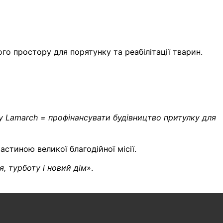
го простору для порятунку та реабілітації тварин.
у Lamarch = профінансувати будівництво притулку для
стиною великої благодійної місії.
, турботу і новий дім»
.