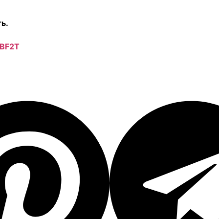
ть.
cBF2T