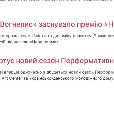
«Вогнепис» заснувало премію «
 вражаючу стійкість та динаміку розвитку. Днями вид
езії під назвою «Нова норма».
артує новий сезон Перформативн
ові вперше одночасно відбудеться новий сезон Перформ
y Art Center та Українсько-данського молодіжного дому 
.