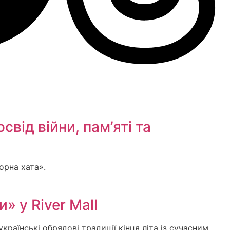
від війни, пам’яті та
орна хата».
» у River Mall
країнські обрядові традиції кінця літа із сучасним