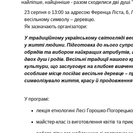
найліпше, найцінніше - разом сходилиси дві душі ",
23 серпня о 13:00 за адресою Ференца Ліста, 6, 
весільному символу – деревцю.
Як зазначають організатори:
У традиційному українському світогляді ве
у житті людини. Підготовка до нього суп
обрядів та вибором найкращих атрибутів, 
двох душ і родів. Весільні традиції нашого
культури, що заслуговує на глибоке вивчен
особливе місце посідає весільне деревце – 
символізувало життя, красу й продовження 
У програмі:
лекція етнологині Лесі Горошко-Погорецької 
майстер-клас із виготовлення квітів та пр