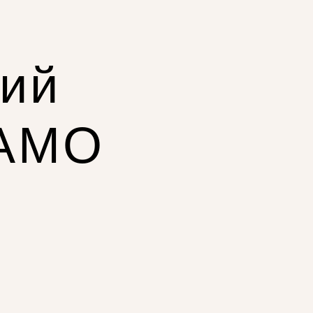
ний
КАМО