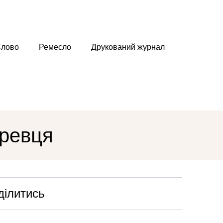
лово
Ремесло
Друкований журнал
еревця
ділитись