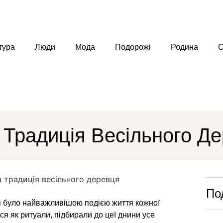
тура
Люди
Мода
Подорожі
Родина
С
Традиція Весільного Д
По
лля було найважливішою подією життя кожної
ся як ритуали, підбирали до цеї днини усе