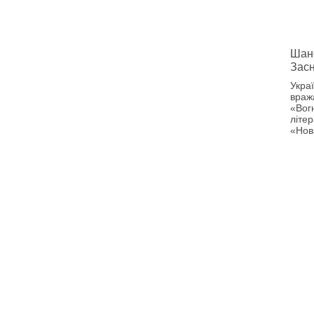
Шанс
Зас
Укра
враж
«Вог
літер
«Нов