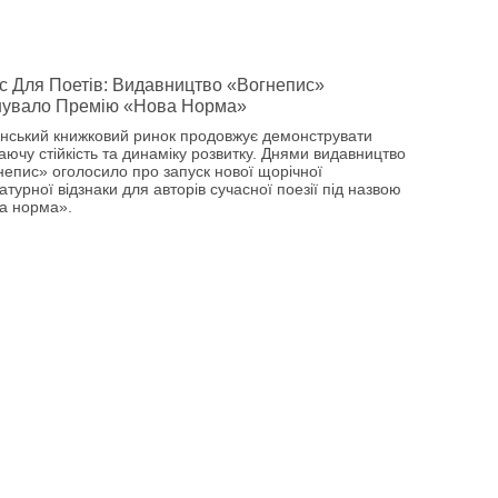
 Для Поетів: Видавництво «Вогнепис»
нувало Премію «Нова Норма»
їнський книжковий ринок продовжує демонструвати
аючу стійкість та динаміку розвитку. Днями видавництво
непис» оголосило про запуск нової щорічної
атурної відзнаки для авторів сучасної поезії під назвою
а норма».