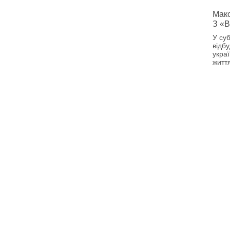
Мако
З «В
У суб
відб
украї
житт