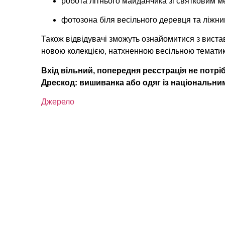
робота літнього майданчика зі святковим м
фотозона біля весільного деревця та ліжник
Також відвідувачі зможуть ознайомитися з виста
новою колекцією, натхненною весільною темати
Вхід вільний, попередня реєстрація не потрі
Дрескод: вишиванка або одяг із національни
Джерело