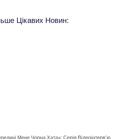
льше Цікавих Новин:
редині Мене Чорна Хата»: Серія Відеоінтерв’ю