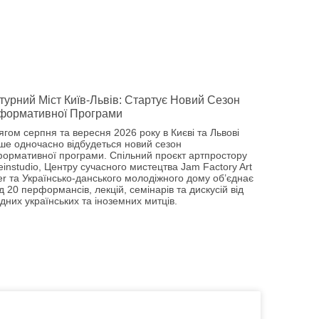
турний Міст Київ-Львів: Стартує Новий Сезон
формативної Програми
ягом серпня та вересня 2026 року в Києві та Львові
ше одночасно відбудеться новий сезон
ормативної програми. Спільний проєкт артпростору
einstudio, Центру сучасного мистецтва Jam Factory Art
er та Українсько-данського молодіжного дому об’єднає
 20 перформансів, лекцій, семінарів та дискусій від
дних українських та іноземних митців.