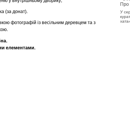
еню у внутрішньому дворику;
Про 
а (за донат).
У се
кура
хата
вкою фотографій із весільним деревцем та з
кою.
бна.
ми елементами.