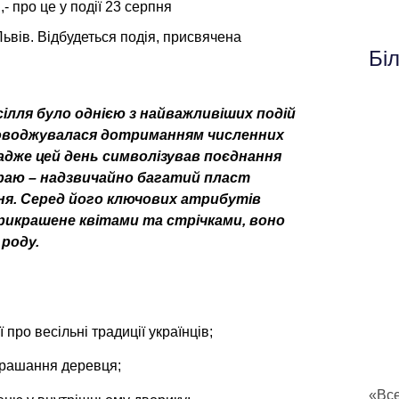
- про це у події 23 серпня
Львів. Відбудеться подія, присвячена
Бі
сілля було однією з найважливіших подій
роводжувалася дотриманням численних
адже цей день символізував поєднання
 краю – надзвичайно багатий пласт
ня. Серед його ключових атрибутів
прикрашене квітами та стрічками, воно
роду.
про весільні традиції українців;
икрашання деревця;
«Все