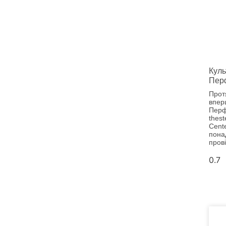
Куль
Пер
Прот
впер
Перф
thest
Cent
понад
прові