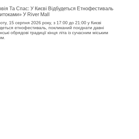
вія Та Спас: У Києві Відбудеться Етнофестиваль
итоками» У River Mall
оту, 15 серпня 2026 року, з 17:00 до 21:00 у Києві
удеться етнофестиваль, покликаний поєднати давні
нські обрядові традиції кінця літа із сучасним міським
ям.