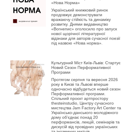
«Нова Норма»
Український книжковий ринок
продовжує демонструвати
вражаючу стійкість та динаміку
розвитку. Днями видавництво
«Вогнепис» оголосило про запуск
нової щорічної літературної
відзнаки для авторів сучасної поезії
під назвою «Нова норма».
Культурний Міст Київ-Львів: Стартує
Новий Сезон Перформативної
Програми
Протягом серпня та вересня 2026
року в Києві та Львові вперше
одночасно відбудеться новий сезон
Перформативної програми.
Спільний проєкт артпростору
thesteinstudio, Центру сучасного
мистецтва Jam Factory Art Center та
Українсько-данського молодіжного
дому об’єднає понад 20
перформансів, лекцій, семінарів та
дискусій від провідних українських
та іноземних митців.