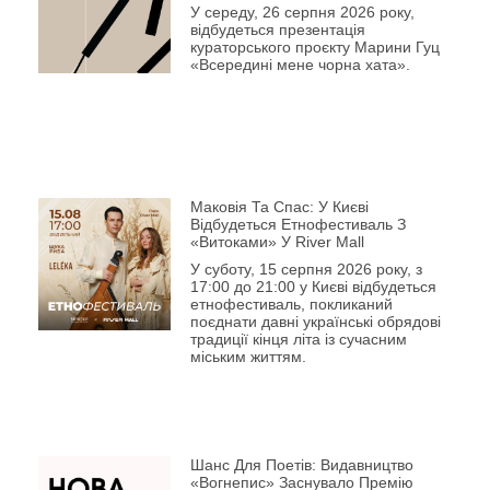
У середу, 26 серпня 2026 року,
відбудеться презентація
кураторського проєкту Марини Гуц
«Всередині мене чорна хата».
Маковія Та Спас: У Києві
Відбудеться Етнофестиваль З
«Витоками» У River Mall
У суботу, 15 серпня 2026 року, з
17:00 до 21:00 у Києві відбудеться
етнофестиваль, покликаний
поєднати давні українські обрядові
традиції кінця літа із сучасним
міським життям.
Шанс Для Поетів: Видавництво
«Вогнепис» Заснувало Премію