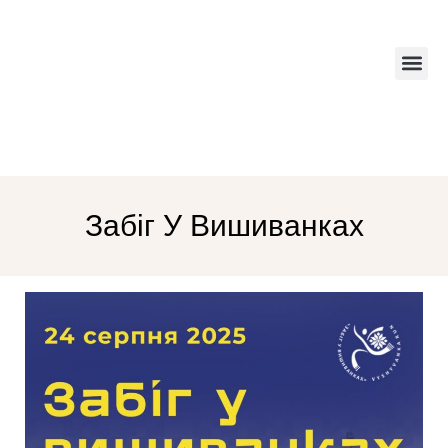
Друкований 
Забіг У Вишиванках